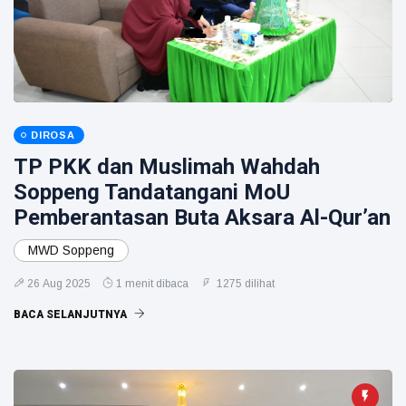
DIROSA
TP PKK dan Muslimah Wahdah
Soppeng Tandatangani MoU
Pemberantasan Buta Aksara Al-Qur’an
MWD Soppeng
26 Aug 2025
1 menit dibaca
1275 dilihat
BACA SELANJUTNYA