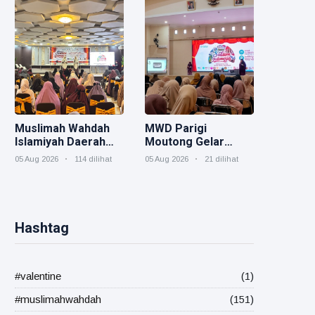
Strategis
Organisasi
Muslimah Wahdah
MWD Parigi
Islamiyah Daerah
Moutong Gelar
Morowali Gelar
Hybrid Salam
05 Aug 2026
114 dilihat
05 Aug 2026
21 dilihat
Event Akbar "Salam
Indonesia, Perkuat
Indonesia" Sebagai
Peran Muslimah
Rangkaian
Membangun
Muktamar V
Ketahanan Keluarga
Hashtag
#valentine
(1)
#muslimahwahdah
(151)