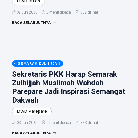
MWD Buton
07 Jun 2025
1 menit dibaca
857 dilihat
BACA SELANJUTNYA
SEMARAK ZULHIJJAH
Sekretaris PKK Harap Semarak
Zulhijjah Muslimah Wahdah
Parepare Jadi Inspirasi Semangat
Dakwah
MWD Parepare
03 Jun 2025
1 menit dibaca
783 dilihat
BACA SELANJUTNYA