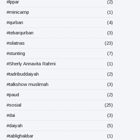
#lppar
(2)
#minicamp
(1)
#qurban
(4)
#tebarqurban
(3)
#silatnas
(23)
#stunting
(7)
#Sherly Annavita Rahmi
(1)
#tadribuddaiyah
(2)
#talkshow muslimah
(3)
#paud
(2)
#sosial
(25)
#dai
(3)
#daiyah
(5)
#tablighakbar
(1)