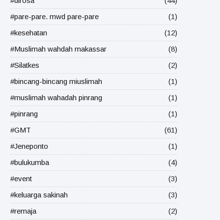
#dirosa
(44)
#pare-pare. mwd pare-pare
(1)
#kesehatan
(12)
#Muslimah wahdah makassar
(8)
#Silatkes
(2)
#bincang-bincang miuslimah
(1)
#muslimah wahadah pinrang
(1)
#pinrang
(1)
#GMT
(61)
#Jeneponto
(1)
#bulukumba
(4)
#event
(3)
#keluarga sakinah
(3)
#remaja
(2)