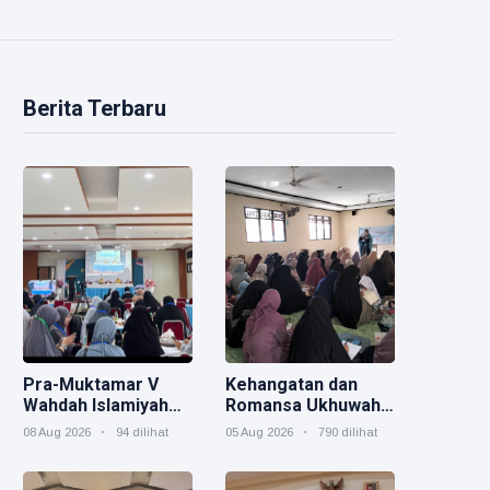
Berita Terbaru
Pra-Muktamar V
Kehangatan dan
Wahdah Islamiyah
Romansa Ukhuwah
Resmi Dibuka,
Muslimah dalam
08 Aug 2026
94 dilihat
05 Aug 2026
790 dilihat
Muslimah Didorong
Rangkaian Salam
Perkuat Peran
Indonesia
dalam Arah