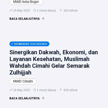
MWD kota Bogor
29 May 2025
1 menit dibaca
860 dilihat
BACA SELANJUTNYA
SEMARAK ZULHIJJAH
Sinergikan Dakwah, Ekonomi, dan
Layanan Kesehatan, Muslimah
Wahdah Cimahi Gelar Semarak
Zulhijjah
MWD Cimahi
29 May 2025
1 menit dibaca
658 dilihat
BACA SELANJUTNYA