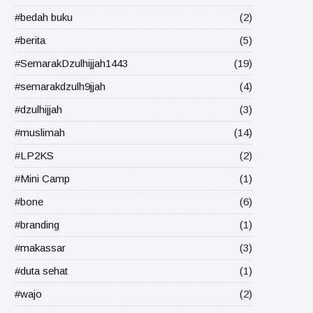
#bedah buku
(2)
#berita
(5)
#SemarakDzulhijjah1443
(19)
#semarakdzulh9jjah
(4)
#dzulhijjah
(3)
#muslimah
(14)
#LP2KS
(2)
#Mini Camp
(1)
#bone
(6)
#branding
(1)
#makassar
(3)
#duta sehat
(1)
#wajo
(2)