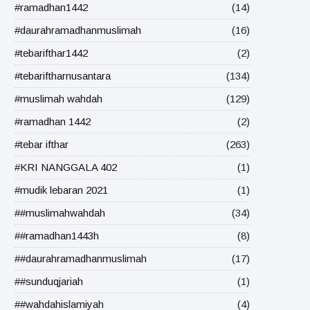
#ramadhan1442
(14)
#daurahramadhanmuslimah
(16)
#tebarifthar1442
(2)
#tebariftharnusantara
(134)
#muslimah wahdah
(129)
#ramadhan 1442
(2)
#tebar ifthar
(263)
#KRI NANGGALA 402
(1)
#mudik lebaran 2021
(1)
##muslimahwahdah
(34)
##ramadhan1443h
(8)
##daurahramadhanmuslimah
(17)
##sunduqjariah
(1)
##wahdahislamiyah
(4)