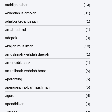
#tabligh akbar
(14)
#wahdah islamiyah
(31)
#dialog kebangsaan
(1)
#mahfud md
(1)
#depok
(3)
#kajian muslimah
(10)
#muslimah wahdah daerah
(1)
#mendidik anak
(1)
#muslimah wahdah bone
(5)
#parenting
(5)
#pengajian akbar muslimah
(5)
#guru
(4)
#pendidikan
(3)