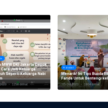
TA
m MWW DKI Jakarta Depok
EVENT
 Cara Jadi Keluarga
uh Seperti Keluarga Nabi
Menarik! Ini Tips Bunda El
im
Farida Untuk Bentengi ke
 2023
1258 dilihat
15 Oct 2023
1804 dilihat