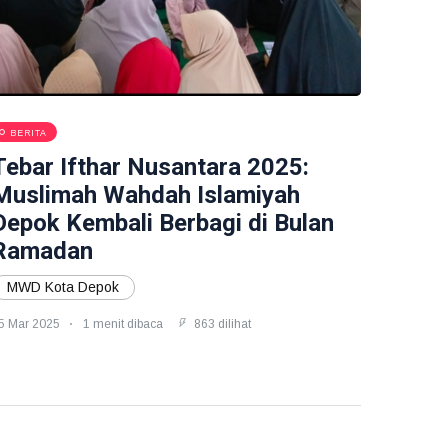
BERITA
Tebar Ifthar Nusantara 2025:
Muslimah Wahdah Islamiyah
Depok Kembali Berbagi di Bulan
Ramadan
MWD Kota Depok
5 Mar 2025
1 menit dibaca
863 dilihat