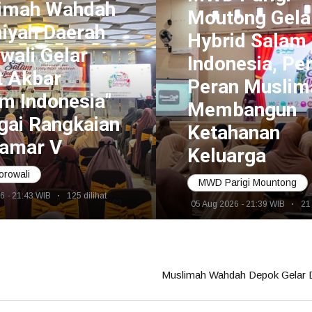
imah Wahdah
Moutong Gela
miyah Daerah
Hybrid Salam
wali Gelar
Indonesia, Pe
t Akbar
Peran Muslim
m Indonesia"
Membangun
gai Rangkaian
Ketahanan
amar V
Keluarga
rowali
MWD Parigi Mountong
6 - 21:43 WIB
125 dilihat
05 Aug 2026 - 21:39 WIB
21 
Mukerda IX MWD Depo
Muslimah Wahdah Depok Gelar 