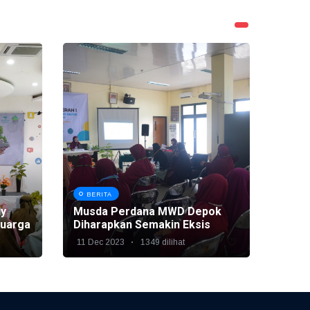
BERITA
ly
Musda Perdana MWD Depok
luarga
Diharapkan Semakin Eksis
11 Dec 2023
1349 dilihat