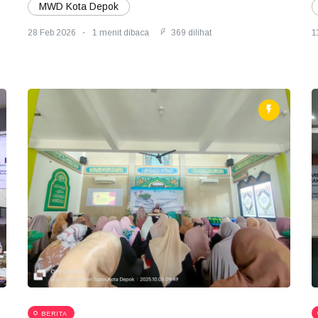
MWD Kota Depok
28 Feb 2026
1 menit dibaca
369 dilihat
1
BERITA