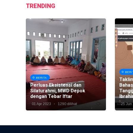
TRENDING
BERI
BERITA
Takli
Perluas Eksistensi dan
Bahas
Silaturahmi, MWD Depok
Tangg
dengan Tebar Iftar
Ibrah
01 Apr 2023
1290 dilihat
25 Jun