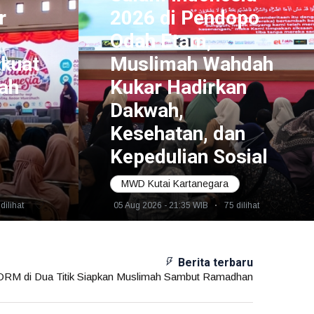
r
2026 di Pendopo
Odah Etam,
rkuat
Muslimah Wahdah
ah
Kukar Hadirkan
Dakwah,
Kesehatan, dan
Kepedulian Sosial
MWD Kutai Kartanegara
dilihat
05 Aug 2026 - 21:35 WIB
75 dilihat
Berita terbaru
k, Soliditas dan Kolaborasi Untuk Kemajuan Bersama
Gema Majelis Taklim Dirangkaikan Launching RUHAMA