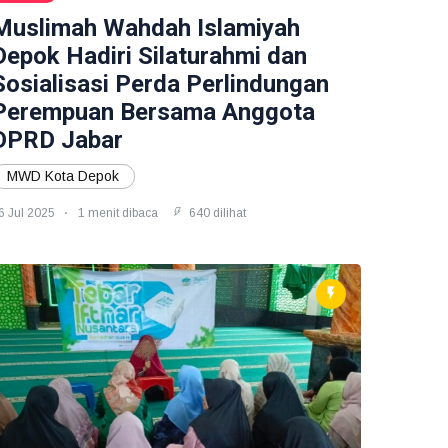
Muslimah Wahdah Islamiyah
Depok Hadiri Silaturahmi dan
Sosialisasi Perda Perlindungan
Perempuan Bersama Anggota
DPRD Jabar
MWD Kota Depok
6 Jul 2025
1 menit dibaca
640 dilihat