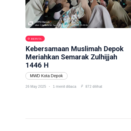
BERITA
Kebersamaan Muslimah Depok
Meriahkan Semarak Zulhijjah
1446 H
MWD Kota Depok
26 May 2025
1 menit dibaca
872 dilihat