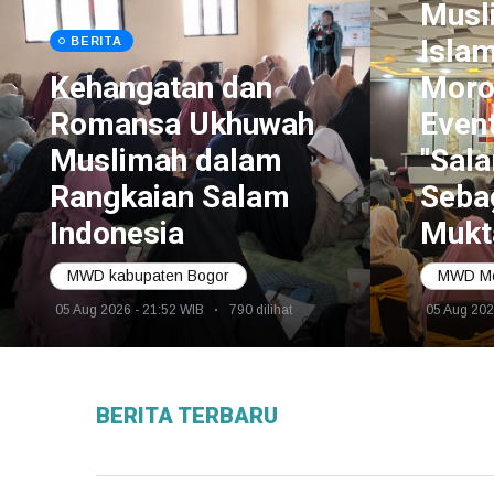
Musl
Isla
BERITA
Kehangatan dan
Moro
Romansa Ukhuwah
Even
Muslimah dalam
"Sala
Rangkaian Salam
Seba
Indonesia
Mukt
MWD kabupaten Bogor
MWD Mo
05 Aug 2026 - 21:52 WIB
790 dilihat
05 Aug 202
BERITA TERBARU