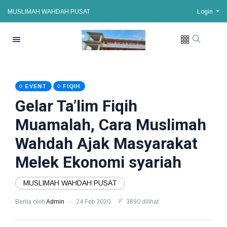
MUSLIMAH WAHDAH PUSAT
Login
EVENT
FIQIH
Gelar Ta’lim Fiqih
Muamalah, Cara Muslimah
Wahdah Ajak Masyarakat
Melek Ekonomi syariah
MUSLIMAH WAHDAH PUSAT
Berita oleh
Admin
24 Feb 2020
3890 dilihat