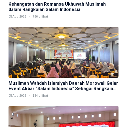
Kehangatan dan Romansa Ukhuwah Muslimah
dalam Rangkaian Salam Indonesia
05 Aug 2026
796 dilihat
Muslimah Wahdah Islamiyah Daerah Morowali Gelar
Event Akbar "Salam Indonesia" Sebagai Rangkaian
Muktamar V
05 Aug 2026
134 dilihat