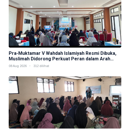
Pra-Muktamar V Wahdah Islamiyah Resmi Dibuka,
Muslimah Didorong Perkuat Peran dalam Arah
Strategis Organisasi
08 Aug 2026
312 dilihat