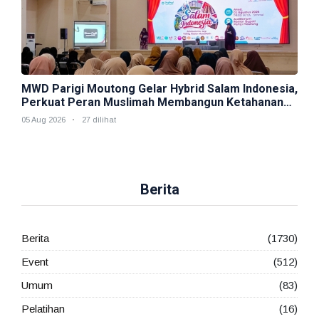
MWD Parigi Moutong Gelar Hybrid Salam Indonesia,
Perkuat Peran Muslimah Membangun Ketahanan
Keluarga
05 Aug 2026
27 dilihat
Berita
Berita
(1730)
Event
(512)
Umum
(83)
Pelatihan
(16)