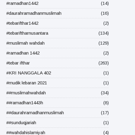
#ramadhan1442
(14)
#daurahramadhanmuslimah
(16)
#tebarifthar1442
(2)
#tebariftharnusantara
(134)
#muslimah wahdah
(129)
#ramadhan 1442
(2)
#tebar ifthar
(263)
#KRI NANGGALA 402
(1)
#mudik lebaran 2021
(1)
##muslimahwahdah
(34)
##ramadhan1443h
(8)
##daurahramadhanmuslimah
(17)
##sunduqjariah
(1)
##wahdahislamiyah
(4)