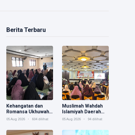
Berita Terbaru
Kehangatan dan
Muslimah Wahdah
Romansa Ukhuwah
Islamiyah Daerah
Muslimah dalam
Morowali Gelar
05 Aug 2026
604 dilihat
05 Aug 2026
94 dilihat
Rangkaian Salam
Event Akbar "Salam
Indonesia
Indonesia" Sebagai
Rangkaian