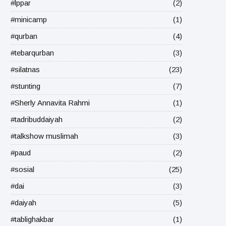
#lppar
(2)
#minicamp
(1)
#qurban
(4)
#tebarqurban
(3)
#silatnas
(23)
#stunting
(7)
#Sherly Annavita Rahmi
(1)
#tadribuddaiyah
(2)
#talkshow muslimah
(3)
#paud
(2)
#sosial
(25)
#dai
(3)
#daiyah
(5)
#tablighakbar
(1)