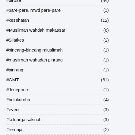
#dirosa
(44)
#pare-pare. mwd pare-pare
(1)
#kesehatan
(12)
#Muslimah wahdah makassar
(8)
#Silatkes
(2)
#bincang-bincang miuslimah
(1)
#muslimah wahadah pinrang
(1)
#pinrang
(1)
#GMT
(61)
#Jeneponto
(1)
#bulukumba
(4)
#event
(3)
#keluarga sakinah
(3)
#remaja
(2)