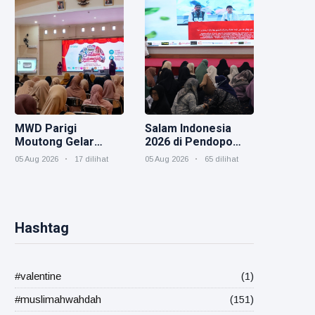
Muktamar V
MWD Parigi
Salam Indonesia
Moutong Gelar
2026 di Pendopo
Hybrid Salam
Odah Etam,
05 Aug 2026
17 dilihat
05 Aug 2026
65 dilihat
Indonesia, Perkuat
Muslimah Wahdah
Peran Muslimah
Kukar Hadirkan
Membangun
Dakwah, Kesehatan,
Ketahanan Keluarga
dan Kepedulian
Sosial
Hashtag
#valentine
(1)
#muslimahwahdah
(151)