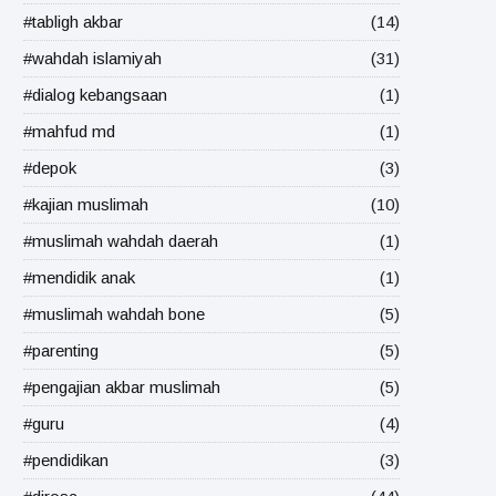
#tabligh akbar
(14)
#wahdah islamiyah
(31)
#dialog kebangsaan
(1)
#mahfud md
(1)
#depok
(3)
#kajian muslimah
(10)
#muslimah wahdah daerah
(1)
#mendidik anak
(1)
#muslimah wahdah bone
(5)
#parenting
(5)
#pengajian akbar muslimah
(5)
#guru
(4)
#pendidikan
(3)