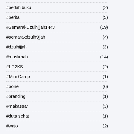
#bedah buku
(2)
#berita
(5)
#SemarakDzulhijjah1443
(19)
#semarakdzulh9jjah
(4)
#dzulhijjah
(3)
#muslimah
(14)
#LP2KS
(2)
#Mini Camp
(1)
#bone
(6)
#branding
(1)
#makassar
(3)
#duta sehat
(1)
#wajo
(2)