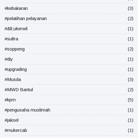
#kebakaran
(3)
#pelatihan pelayanan
(2)
#&lt;ukerwil
(1)
#sultra
(1)
#soppeng
(2)
#diy
(1)
#upgrading
(1)
#Musda
(3)
#MWD Bantul
(2)
#kpm
(5)
#pengusaha muslimah
(1)
#jaksel
(1)
#mukercab
(1)