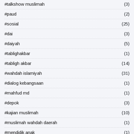
#talkshow muslimah
(3)
#paud
(2)
#sosial
(25)
#dai
(3)
#daiyah
(5)
#tablighakbar
(1)
#tabligh akbar
(14)
#wahdah islamiyah
(31)
#dialog kebangsaan
(1)
#mahfud md
(1)
#depok
(3)
#kajian muslimah
(10)
#muslimah wahdah daerah
(1)
#mendidik anak
(1)