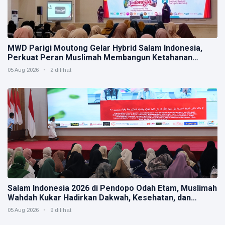
MWD Parigi Moutong Gelar Hybrid Salam Indonesia,
Perkuat Peran Muslimah Membangun Ketahanan
Keluarga
05 Aug 2026
2 dilihat
Salam Indonesia 2026 di Pendopo Odah Etam, Muslimah
Wahdah Kukar Hadirkan Dakwah, Kesehatan, dan
Kepedulian Sosial
05 Aug 2026
9 dilihat