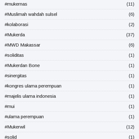
#mukernas
(11)
#Muslimah wahdah sulsel
(6)
#kolaborasi
(2)
#Mukerda
(37)
#MWD Makassar
(6)
#soliditas
(1)
#Mukerdan Bone
(1)
#sinergitas
(1)
#kongres ulama perempuan
(1)
#majelis ulama indonesia
(1)
#mui
(1)
#ulama perempuan
(1)
#Mukerwil
(12)
#solid
(1)