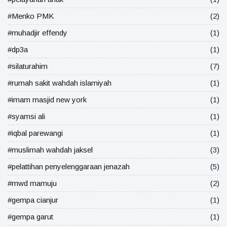
#Menko PMK
(2)
#muhadjir effendy
(1)
#dp3a
(1)
#silaturahim
(7)
#rumah sakit wahdah islamiyah
(1)
#imam masjid new york
(1)
#syamsi ali
(1)
#iqbal parewangi
(1)
#muslimah wahdah jaksel
(3)
#pelattihan penyelenggaraan jenazah
(5)
#mwd mamuju
(2)
#gempa cianjur
(1)
#gempa garut
(1)