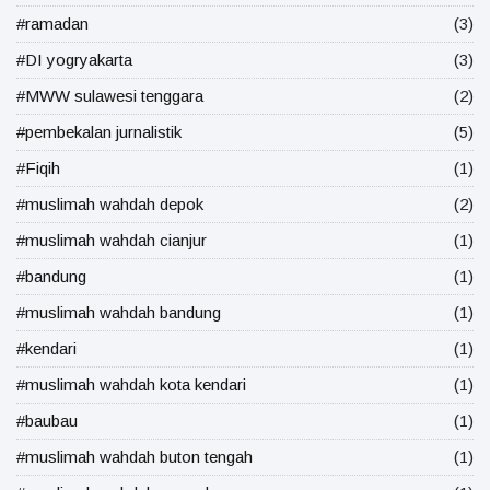
#ramadan
(3)
#DI yogryakarta
(3)
#MWW sulawesi tenggara
(2)
#pembekalan jurnalistik
(5)
#Fiqih
(1)
#muslimah wahdah depok
(2)
#muslimah wahdah cianjur
(1)
#bandung
(1)
#muslimah wahdah bandung
(1)
#kendari
(1)
#muslimah wahdah kota kendari
(1)
#baubau
(1)
#muslimah wahdah buton tengah
(1)