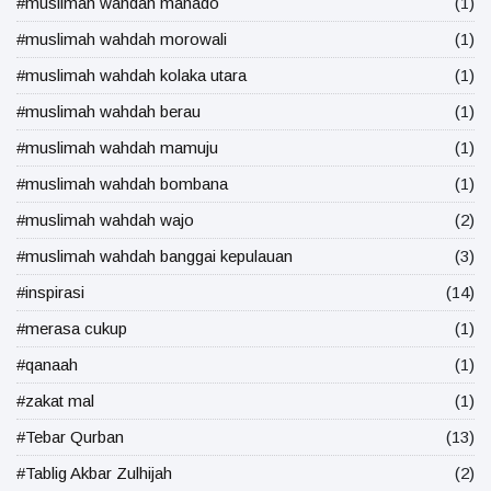
#muslimah wahdah manado
(1)
#muslimah wahdah morowali
(1)
#muslimah wahdah kolaka utara
(1)
#muslimah wahdah berau
(1)
#muslimah wahdah mamuju
(1)
#muslimah wahdah bombana
(1)
#muslimah wahdah wajo
(2)
#muslimah wahdah banggai kepulauan
(3)
#inspirasi
(14)
#merasa cukup
(1)
#qanaah
(1)
#zakat mal
(1)
#Tebar Qurban
(13)
#Tablig Akbar Zulhijah
(2)