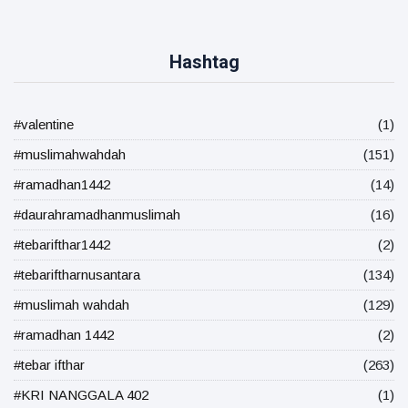
Hashtag
#valentine
(1)
#muslimahwahdah
(151)
#ramadhan1442
(14)
#daurahramadhanmuslimah
(16)
#tebarifthar1442
(2)
#tebariftharnusantara
(134)
#muslimah wahdah
(129)
#ramadhan 1442
(2)
#tebar ifthar
(263)
#KRI NANGGALA 402
(1)