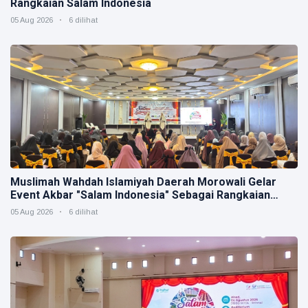
Rangkaian Salam Indonesia
05 Aug 2026
6 dilihat
Muslimah Wahdah Islamiyah Daerah Morowali Gelar
Event Akbar "Salam Indonesia" Sebagai Rangkaian
Muktamar V
05 Aug 2026
6 dilihat