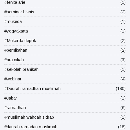
#fenita arie
(1)
#seminar bisnis
(2)
#mukeda
(1)
#yogyakarta
(1)
#Mukerda depok
(2)
#pernikahan
(2)
#pra nikah
(3)
#sekolah pranikah
(1)
#webinar
(4)
#Daurah ramadhan muslimah
(180)
#Jabar
(1)
#ramadhan
(6)
#muslimah wahdah sidrap
(1)
#daurah ramadan muslimah
(18)