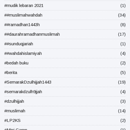
#mudik lebaran 2021
(1)
##muslimahwahdah
(34)
##ramadhan1443h
(8)
##daurahramadhanmuslimah
(17)
##sunduqjariah
(1)
##wahdahislamiyah
(4)
#bedah buku
(2)
#berita
(5)
#SemarakDzulhijjah1443
(19)
#semarakdzulh9jjah
(4)
#dzulhijjah
(3)
#muslimah
(14)
#LP2KS
(2)
#Mini Camp
(1)