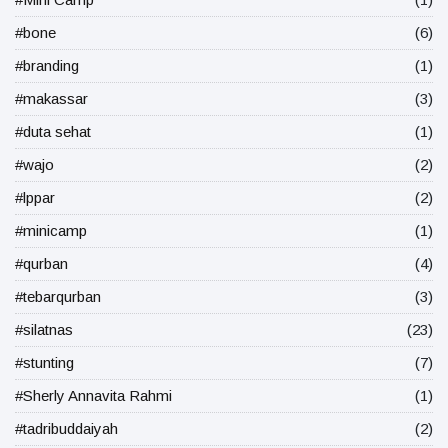
#bone
(6)
#branding
(1)
#makassar
(3)
#duta sehat
(1)
#wajo
(2)
#lppar
(2)
#minicamp
(1)
#qurban
(4)
#tebarqurban
(3)
#silatnas
(23)
#stunting
(7)
#Sherly Annavita Rahmi
(1)
#tadribuddaiyah
(2)