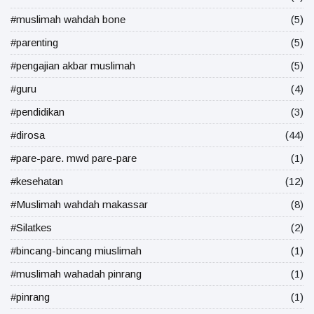
#muslimah wahdah bone
(5)
#parenting
(5)
#pengajian akbar muslimah
(5)
#guru
(4)
#pendidikan
(3)
#dirosa
(44)
#pare-pare. mwd pare-pare
(1)
#kesehatan
(12)
#Muslimah wahdah makassar
(8)
#Silatkes
(2)
#bincang-bincang miuslimah
(1)
#muslimah wahadah pinrang
(1)
#pinrang
(1)