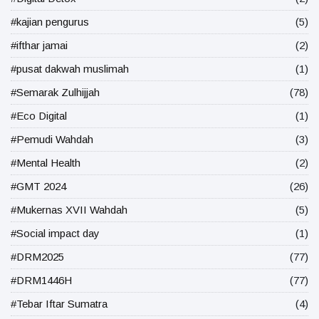
#kajian pengurus
(5)
#ifthar jamai
(2)
#pusat dakwah muslimah
(1)
#Semarak Zulhijjah
(78)
#Eco Digital
(1)
#Pemudi Wahdah
(3)
#Mental Health
(2)
#GMT 2024
(26)
#Mukernas XVII Wahdah
(5)
#Social impact day
(1)
#DRM2025
(77)
#DRM1446H
(77)
#Tebar Iftar Sumatra
(4)