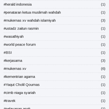
#herald indonesia
(1)
#penataran ketua muslimah wahdah
(1)
#mukernas xv wahdah islamiyah
(3)
#ustadz zaitun rasmin
(1)
#wasathiyah
(1)
#world peace forum
(1)
#BSI
(1)
#kerjasama
(3)
#mukernas xv
(6)
#kementrian agama
(1)
#Yaqut Cholil Qoumas
(1)
#cimb niaga syariah
(1)
#travek
(1)
#pelayanan anak
(1)