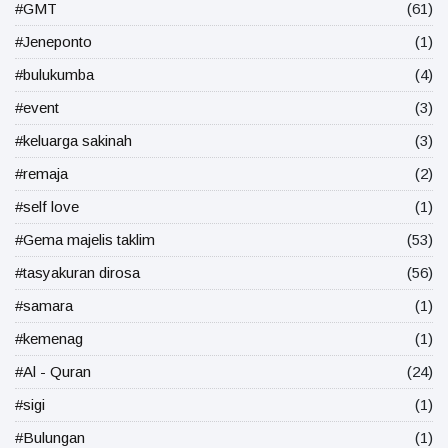
#GMT
(61)
#Jeneponto
(1)
#bulukumba
(4)
#event
(3)
#keluarga sakinah
(3)
#remaja
(2)
#self love
(1)
#Gema majelis taklim
(53)
#tasyakuran dirosa
(56)
#samara
(1)
#kemenag
(1)
#Al - Quran
(24)
#sigi
(1)
#Bulungan
(1)