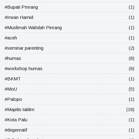
#Bupati PInrang
(1)
#Irwan Hamid
(1)
#Muslimah Wahdah Pinrang
(1)
#aceh
(1)
#seminar parenting
(2)
#humas
(8)
#workshop humas
(8)
#BKMT
(1)
#MoU
(5)
#Palopo
(1)
#Majelis taklim
(18)
#Kota Palu
(1)
#degenratif
(1)