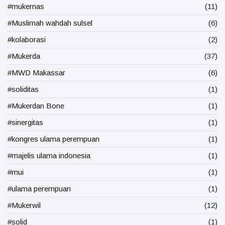
#mukernas
(11)
#Muslimah wahdah sulsel
(6)
#kolaborasi
(2)
#Mukerda
(37)
#MWD Makassar
(6)
#soliditas
(1)
#Mukerdan Bone
(1)
#sinergitas
(1)
#kongres ulama perempuan
(1)
#majelis ulama indonesia
(1)
#mui
(1)
#ulama perempuan
(1)
#Mukerwil
(12)
#solid
(1)