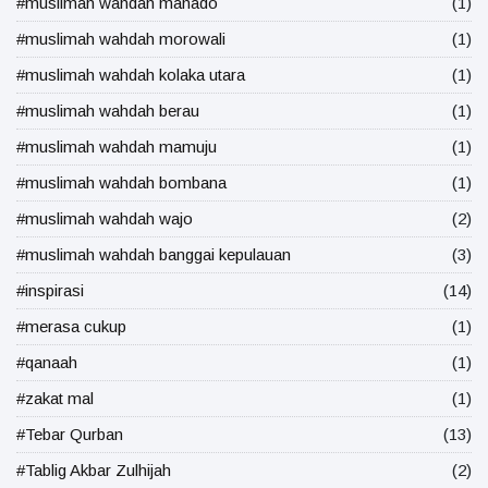
#muslimah wahdah manado
(1)
#muslimah wahdah morowali
(1)
#muslimah wahdah kolaka utara
(1)
#muslimah wahdah berau
(1)
#muslimah wahdah mamuju
(1)
#muslimah wahdah bombana
(1)
#muslimah wahdah wajo
(2)
#muslimah wahdah banggai kepulauan
(3)
#inspirasi
(14)
#merasa cukup
(1)
#qanaah
(1)
#zakat mal
(1)
#Tebar Qurban
(13)
#Tablig Akbar Zulhijah
(2)