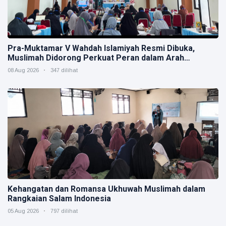
Pra-Muktamar V Wahdah Islamiyah Resmi Dibuka,
Muslimah Didorong Perkuat Peran dalam Arah
Strategis Organisasi
08 Aug 2026
347 dilihat
Kehangatan dan Romansa Ukhuwah Muslimah dalam
Rangkaian Salam Indonesia
05 Aug 2026
797 dilihat