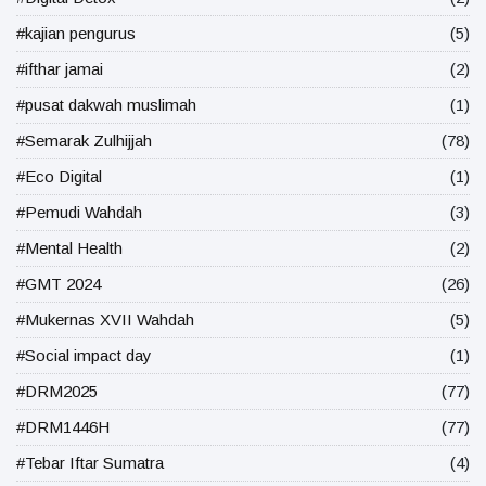
#kajian pengurus
(5)
#ifthar jamai
(2)
#pusat dakwah muslimah
(1)
#Semarak Zulhijjah
(78)
#Eco Digital
(1)
#Pemudi Wahdah
(3)
#Mental Health
(2)
#GMT 2024
(26)
#Mukernas XVII Wahdah
(5)
#Social impact day
(1)
#DRM2025
(77)
#DRM1446H
(77)
#Tebar Iftar Sumatra
(4)