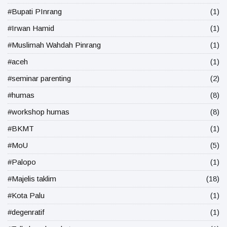
#Bupati PInrang
(1)
#Irwan Hamid
(1)
#Muslimah Wahdah Pinrang
(1)
#aceh
(1)
#seminar parenting
(2)
#humas
(8)
#workshop humas
(8)
#BKMT
(1)
#MoU
(5)
#Palopo
(1)
#Majelis taklim
(18)
#Kota Palu
(1)
#degenratif
(1)