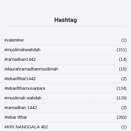
Hashtag
#valentine
(1)
#muslimahwahdah
(151)
#ramadhan1442
(14)
#daurahramadhanmuslimah
(16)
#tebarifthar1442
(2)
#tebariftharnusantara
(134)
#muslimah wahdah
(129)
#ramadhan 1442
(2)
#tebar ifthar
(263)
#KRI NANGGALA 402
(1)