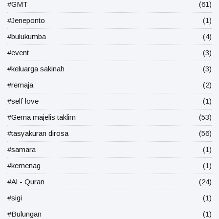
#GMT
(61)
#Jeneponto
(1)
#bulukumba
(4)
#event
(3)
#keluarga sakinah
(3)
#remaja
(2)
#self love
(1)
#Gema majelis taklim
(53)
#tasyakuran dirosa
(56)
#samara
(1)
#kemenag
(1)
#Al - Quran
(24)
#sigi
(1)
#Bulungan
(1)