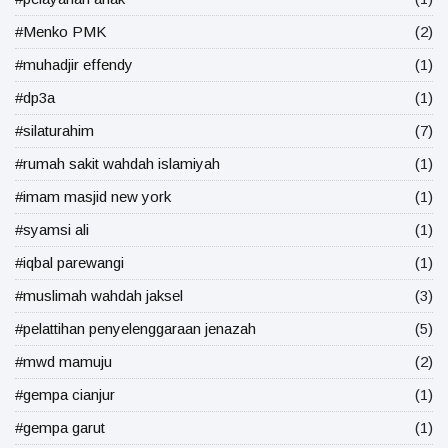
#Menko PMK
(2)
#muhadjir effendy
(1)
#dp3a
(1)
#silaturahim
(7)
#rumah sakit wahdah islamiyah
(1)
#imam masjid new york
(1)
#syamsi ali
(1)
#iqbal parewangi
(1)
#muslimah wahdah jaksel
(3)
#pelattihan penyelenggaraan jenazah
(5)
#mwd mamuju
(2)
#gempa cianjur
(1)
#gempa garut
(1)