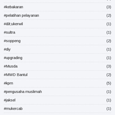
#kebakaran
(3)
#pelatihan pelayanan
(2)
#&lt;ukerwil
(1)
#sultra
(1)
#soppeng
(2)
#diy
(1)
#upgrading
(1)
#Musda
(3)
#MWD Bantul
(2)
#kpm
(5)
#pengusaha muslimah
(1)
#jaksel
(1)
#mukercab
(1)