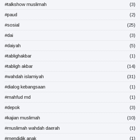
#talkshow muslimah
(3)
#paud
(2)
#sosial
(25)
#dai
(3)
#daiyah
(5)
#tablighakbar
(1)
#tabligh akbar
(14)
#wahdah islamiyah
(31)
#dialog kebangsaan
(1)
#mahfud md
(1)
#depok
(3)
#kajian muslimah
(10)
#muslimah wahdah daerah
(1)
#mendidik anak
(1)