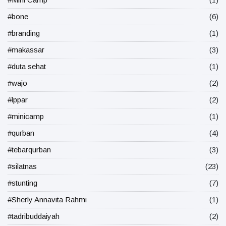
#bone
(6)
#branding
(1)
#makassar
(3)
#duta sehat
(1)
#wajo
(2)
#lppar
(2)
#minicamp
(1)
#qurban
(4)
#tebarqurban
(3)
#silatnas
(23)
#stunting
(7)
#Sherly Annavita Rahmi
(1)
#tadribuddaiyah
(2)