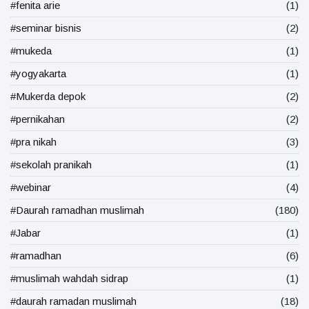
#fenita arie
(1)
#seminar bisnis
(2)
#mukeda
(1)
#yogyakarta
(1)
#Mukerda depok
(2)
#pernikahan
(2)
#pra nikah
(3)
#sekolah pranikah
(1)
#webinar
(4)
#Daurah ramadhan muslimah
(180)
#Jabar
(1)
#ramadhan
(6)
#muslimah wahdah sidrap
(1)
#daurah ramadan muslimah
(18)