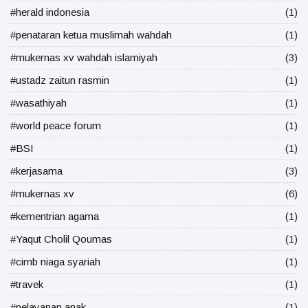
#herald indonesia
(1)
#penataran ketua muslimah wahdah
(1)
#mukernas xv wahdah islamiyah
(3)
#ustadz zaitun rasmin
(1)
#wasathiyah
(1)
#world peace forum
(1)
#BSI
(1)
#kerjasama
(3)
#mukernas xv
(6)
#kementrian agama
(1)
#Yaqut Cholil Qoumas
(1)
#cimb niaga syariah
(1)
#travek
(1)
#pelayanan anak
(1)