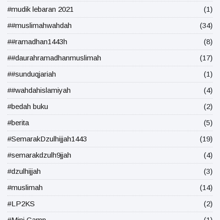
#mudik lebaran 2021
(1)
##muslimahwahdah
(34)
##ramadhan1443h
(8)
##daurahramadhanmuslimah
(17)
##sunduqjariah
(1)
##wahdahislamiyah
(4)
#bedah buku
(2)
#berita
(5)
#SemarakDzulhijjah1443
(19)
#semarakdzulh9jjah
(4)
#dzulhijjah
(3)
#muslimah
(14)
#LP2KS
(2)
#Mini Camp
(1)