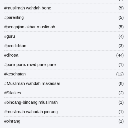
#muslimah wahdah bone
(5)
#parenting
(5)
#pengajian akbar muslimah
(5)
#guru
(4)
#pendidikan
(3)
#dirosa
(44)
#pare-pare. mwd pare-pare
(1)
#kesehatan
(12)
#Muslimah wahdah makassar
(8)
#Silatkes
(2)
#bincang-bincang miuslimah
(1)
#muslimah wahadah pinrang
(1)
#pinrang
(1)