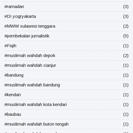
#ramadan
(3)
#DI yogryakarta
(3)
#MWW sulawesi tenggara
(2)
#pembekalan jurnalistik
(5)
#Fiqih
(1)
#muslimah wahdah depok
(2)
#muslimah wahdah cianjur
(1)
#bandung
(1)
#muslimah wahdah bandung
(1)
#kendari
(1)
#muslimah wahdah kota kendari
(1)
#baubau
(1)
#muslimah wahdah buton tengah
(1)