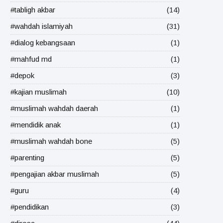
#tabligh akbar
(14)
#wahdah islamiyah
(31)
#dialog kebangsaan
(1)
#mahfud md
(1)
#depok
(3)
#kajian muslimah
(10)
#muslimah wahdah daerah
(1)
#mendidik anak
(1)
#muslimah wahdah bone
(5)
#parenting
(5)
#pengajian akbar muslimah
(5)
#guru
(4)
#pendidikan
(3)