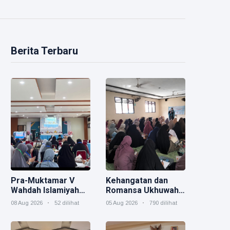
Berita Terbaru
Pra-Muktamar V
Kehangatan dan
Wahdah Islamiyah
Romansa Ukhuwah
Resmi Dibuka,
Muslimah dalam
08 Aug 2026
52 dilihat
05 Aug 2026
790 dilihat
Muslimah Didorong
Rangkaian Salam
Perkuat Peran
Indonesia
dalam Arah