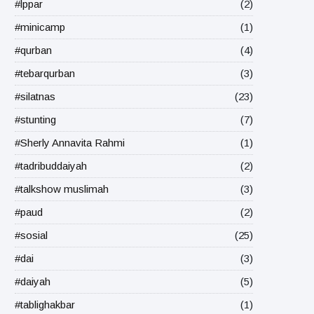
#lppar
(2)
#minicamp
(1)
#qurban
(4)
#tebarqurban
(3)
#silatnas
(23)
#stunting
(7)
#Sherly Annavita Rahmi
(1)
#tadribuddaiyah
(2)
#talkshow muslimah
(3)
#paud
(2)
#sosial
(25)
#dai
(3)
#daiyah
(5)
#tablighakbar
(1)