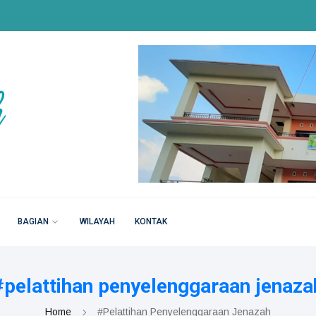
BAGIAN
WILAYAH
KONTAK
#pelattihan penyelenggaraan jenaza
Home
#pelattihan Penyelenggaraan Jenazah