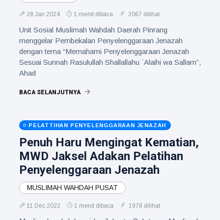
28 Jan 2024
1 menit dibaca
2067 dilihat
Unit Sosial Muslimah Wahdah Daerah Pinrang
menggelar Pembekalan Penyelenggaraan Jenazah
dengan tema “Memahami Penyelenggaraan Jenazah
Sesuai Sunnah Rasulullah Shallallahu `Alaihi wa Sallam”,
Ahad
BACA SELANJUTNYA
PELATTIHAN PENYELENGGARAAN JENAZAH
Penuh Haru Mengingat Kematian,
MWD Jaksel Adakan Pelatihan
Penyelenggaraan Jenazah
MUSLIMAH WAHDAH PUSAT
11 Dec 2022
1 menit dibaca
1978 dilihat