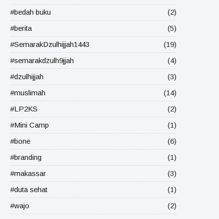
#bedah buku
(2)
#berita
(5)
#SemarakDzulhijjah1443
(19)
#semarakdzulh9jjah
(4)
#dzulhijjah
(3)
#muslimah
(14)
#LP2KS
(2)
#Mini Camp
(1)
#bone
(6)
#branding
(1)
#makassar
(3)
#duta sehat
(1)
#wajo
(2)