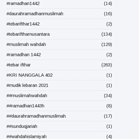
#ramadhan1442
(14)
#daurahramadhanmuslimah
(16)
#tebarifthar1442
(2)
#tebariftharnusantara
(134)
#muslimah wahdah
(129)
#ramadhan 1442
(2)
#tebar ifthar
(263)
#KRI NANGGALA 402
(1)
#mudik lebaran 2021
(1)
##muslimahwahdah
(34)
##ramadhan1443h
(8)
##daurahramadhanmuslimah
(17)
##sunduqjariah
(1)
##wahdahislamiyah
(4)