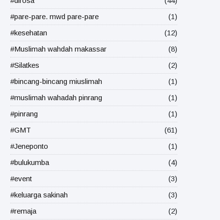
#dirosa
(44)
#pare-pare. mwd pare-pare
(1)
#kesehatan
(12)
#Muslimah wahdah makassar
(8)
#Silatkes
(2)
#bincang-bincang miuslimah
(1)
#muslimah wahadah pinrang
(1)
#pinrang
(1)
#GMT
(61)
#Jeneponto
(1)
#bulukumba
(4)
#event
(3)
#keluarga sakinah
(3)
#remaja
(2)