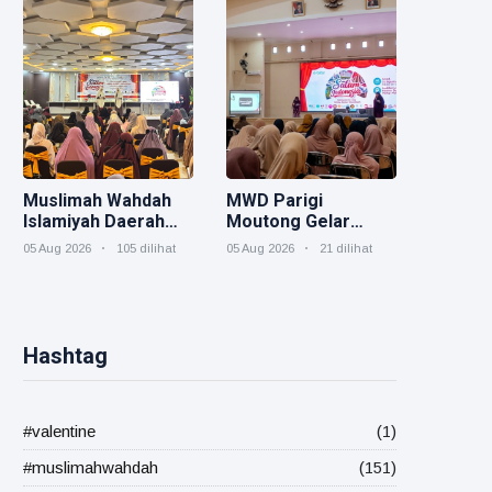
Strategis
Organisasi
Muslimah Wahdah
MWD Parigi
Islamiyah Daerah
Moutong Gelar
Morowali Gelar
Hybrid Salam
05 Aug 2026
105 dilihat
05 Aug 2026
21 dilihat
Event Akbar "Salam
Indonesia, Perkuat
Indonesia" Sebagai
Peran Muslimah
Rangkaian
Membangun
Muktamar V
Ketahanan Keluarga
Hashtag
#valentine
(1)
#muslimahwahdah
(151)