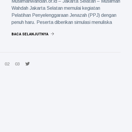
Muslimahwahdah.or.id – Jakarta Selatan – Muslimah
Wahdah Jakarta Selatan memulai kegiatan
Pelatihan Penyelenggaraan Jenazah (PPJ) dengan
penuh haru. Peserta diberikan simulasi menuliska
BACA SELANJUTNYA
02
03