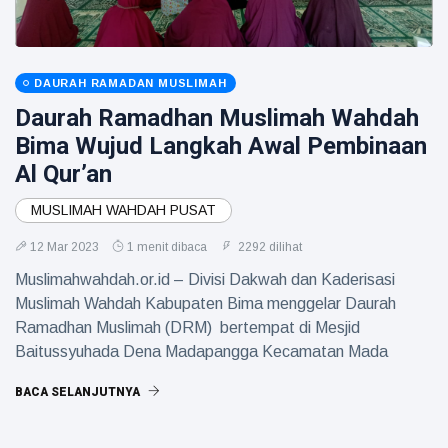
DAURAH RAMADAN MUSLIMAH
Daurah Ramadhan Muslimah Wahdah
Bima Wujud Langkah Awal Pembinaan
Al Qur’an
MUSLIMAH WAHDAH PUSAT
12 Mar 2023
1 menit dibaca
2292 dilihat
Muslimahwahdah.or.id – Divisi Dakwah dan Kaderisasi
Muslimah Wahdah Kabupaten Bima menggelar Daurah
Ramadhan Muslimah (DRM) bertempat di Mesjid
Baitussyuhada Dena Madapangga Kecamatan Mada
BACA SELANJUTNYA