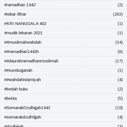
#ramadhan 1442
(2)
#tebar ifthar
(263)
#KRI NANGGALA 402
(1)
#mudik lebaran 2021
(1)
##muslimahwahdah
(34)
##ramadhan1443h
(8)
##daurahramadhanmuslimah
(17)
##sunduqjariah
(1)
##wahdahislamiyah
(4)
#bedah buku
(2)
#berita
(5)
#SemarakDzulhijjah1443
(19)
#semarakdzulh9jjah
(4)
#dzulhijjah
(3)