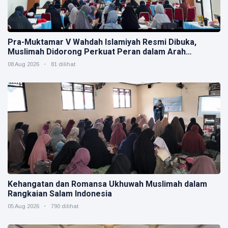
Pra-Muktamar V Wahdah Islamiyah Resmi Dibuka,
Muslimah Didorong Perkuat Peran dalam Arah
Strategis Organisasi
08 Aug 2026
81 dilihat
Kehangatan dan Romansa Ukhuwah Muslimah dalam
Rangkaian Salam Indonesia
05 Aug 2026
790 dilihat