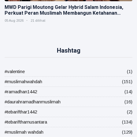
MWD Parigi Moutong Gelar Hybrid Salam Indonesia,
Perkuat Peran Muslimah Membangun Ketahanan
Keluarga
05 Aug 2026
21 dilihat
Hashtag
#valentine
(1)
#muslimahwahdah
(151)
#ramadhan1442
(14)
#daurahramadhanmuslimah
(16)
#tebarifthar1442
(2)
#tebariftharnusantara
(134)
#muslimah wahdah
(129)