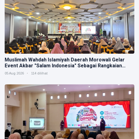
Muslimah Wahdah Islamiyah Daerah Morowali Gelar
Event Akbar "Salam Indonesia" Sebagai Rangkaian
Muktamar V
05 Aug 2026
114 dilihat