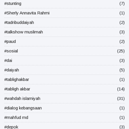
#stunting
(7)
#Sherly Annavita Rahmi
(1)
#tadribuddaiyah
(2)
#talkshow muslimah
(3)
#paud
(2)
#sosial
(25)
#dai
(3)
#daiyah
(5)
#tablighakbar
(1)
#tabligh akbar
(14)
#wahdah islamiyah
(31)
#dialog kebangsaan
(1)
#mahfud md
(1)
#depok
(3)