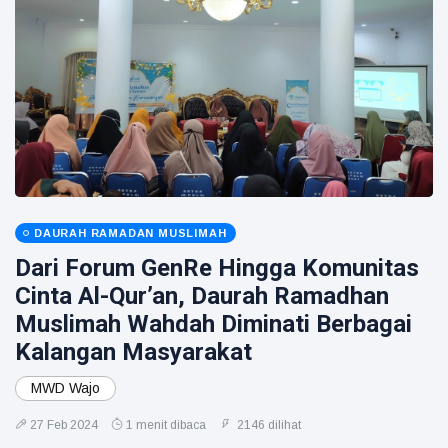
DAURAH RAMADAN MUSLIMAH
Dari Forum GenRe Hingga Komunitas
Cinta Al-Qur’an, Daurah Ramadhan
Muslimah Wahdah Diminati Berbagai
Kalangan Masyarakat
MWD Wajo
27 Feb 2024
1 menit dibaca
2146 dilihat