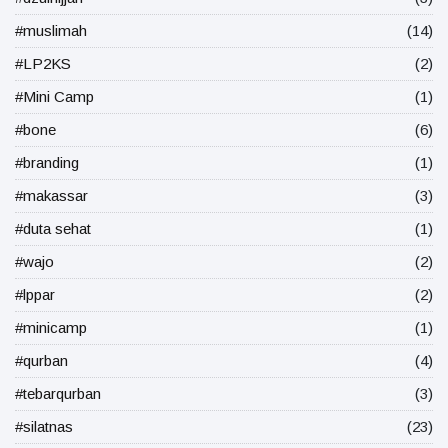
#muslimah
(14)
#LP2KS
(2)
#Mini Camp
(1)
#bone
(6)
#branding
(1)
#makassar
(3)
#duta sehat
(1)
#wajo
(2)
#lppar
(2)
#minicamp
(1)
#qurban
(4)
#tebarqurban
(3)
#silatnas
(23)