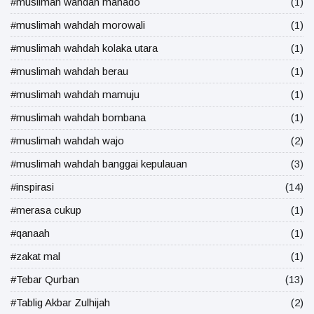
#muslimah wahdah manado
(1)
#muslimah wahdah morowali
(1)
#muslimah wahdah kolaka utara
(1)
#muslimah wahdah berau
(1)
#muslimah wahdah mamuju
(1)
#muslimah wahdah bombana
(1)
#muslimah wahdah wajo
(2)
#muslimah wahdah banggai kepulauan
(3)
#inspirasi
(14)
#merasa cukup
(1)
#qanaah
(1)
#zakat mal
(1)
#Tebar Qurban
(13)
#Tablig Akbar Zulhijah
(2)