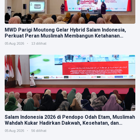
MWD Parigi Moutong Gelar Hybrid Salam Indonesia,
Perkuat Peran Muslimah Membangun Ketahanan
Keluarga
05 Aug 2026
13 dilihat
Salam Indonesia 2026 di Pendopo Odah Etam, Muslimah
Wahdah Kukar Hadirkan Dakwah, Kesehatan, dan
Kepedulian Sosial
05 Aug 2026
56 dilihat