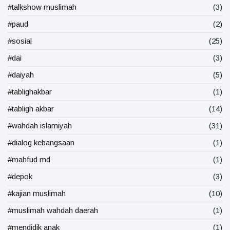
#talkshow muslimah
(3)
#paud
(2)
#sosial
(25)
#dai
(3)
#daiyah
(5)
#tablighakbar
(1)
#tabligh akbar
(14)
#wahdah islamiyah
(31)
#dialog kebangsaan
(1)
#mahfud md
(1)
#depok
(3)
#kajian muslimah
(10)
#muslimah wahdah daerah
(1)
#mendidik anak
(1)