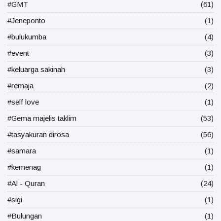
#GMT
(61)
#Jeneponto
(1)
#bulukumba
(4)
#event
(3)
#keluarga sakinah
(3)
#remaja
(2)
#self love
(1)
#Gema majelis taklim
(53)
#tasyakuran dirosa
(56)
#samara
(1)
#kemenag
(1)
#Al - Quran
(24)
#sigi
(1)
#Bulungan
(1)