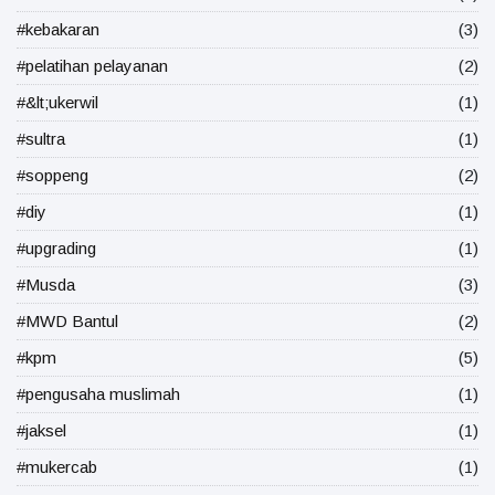
#kebakaran
(3)
#pelatihan pelayanan
(2)
#&lt;ukerwil
(1)
#sultra
(1)
#soppeng
(2)
#diy
(1)
#upgrading
(1)
#Musda
(3)
#MWD Bantul
(2)
#kpm
(5)
#pengusaha muslimah
(1)
#jaksel
(1)
#mukercab
(1)