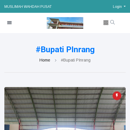
MUSLIMAH WAHDAH PUSAT
Login
#Bupati PInrang
Home
#Bupati PInrang