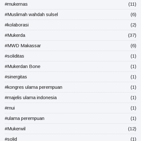
#mukernas
(11)
#Muslimah wahdah sulsel
(6)
#kolaborasi
(2)
#Mukerda
(37)
#MWD Makassar
(6)
#soliditas
(1)
#Mukerdan Bone
(1)
#sinergitas
(1)
#kongres ulama perempuan
(1)
#majelis ulama indonesia
(1)
#mui
(1)
#ulama perempuan
(1)
#Mukerwil
(12)
#solid
(1)