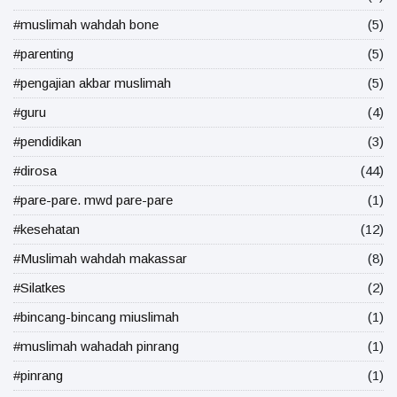
#muslimah wahdah bone
(5)
#parenting
(5)
#pengajian akbar muslimah
(5)
#guru
(4)
#pendidikan
(3)
#dirosa
(44)
#pare-pare. mwd pare-pare
(1)
#kesehatan
(12)
#Muslimah wahdah makassar
(8)
#Silatkes
(2)
#bincang-bincang miuslimah
(1)
#muslimah wahadah pinrang
(1)
#pinrang
(1)