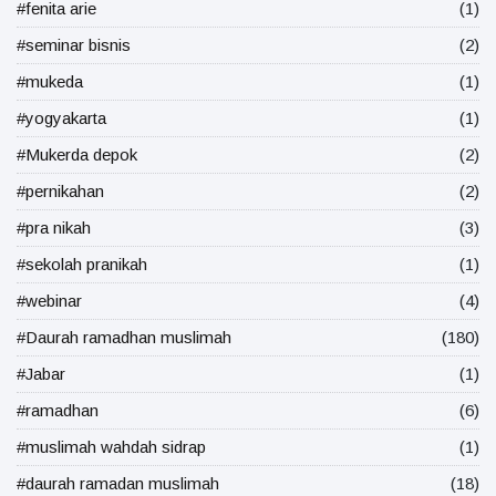
#fenita arie
(1)
#seminar bisnis
(2)
#mukeda
(1)
#yogyakarta
(1)
#Mukerda depok
(2)
#pernikahan
(2)
#pra nikah
(3)
#sekolah pranikah
(1)
#webinar
(4)
#Daurah ramadhan muslimah
(180)
#Jabar
(1)
#ramadhan
(6)
#muslimah wahdah sidrap
(1)
#daurah ramadan muslimah
(18)