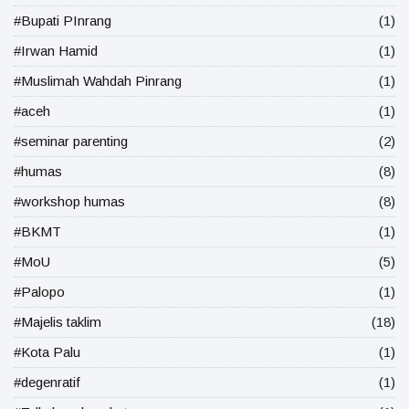
#Bupati PInrang
(1)
#Irwan Hamid
(1)
#Muslimah Wahdah Pinrang
(1)
#aceh
(1)
#seminar parenting
(2)
#humas
(8)
#workshop humas
(8)
#BKMT
(1)
#MoU
(5)
#Palopo
(1)
#Majelis taklim
(18)
#Kota Palu
(1)
#degenratif
(1)