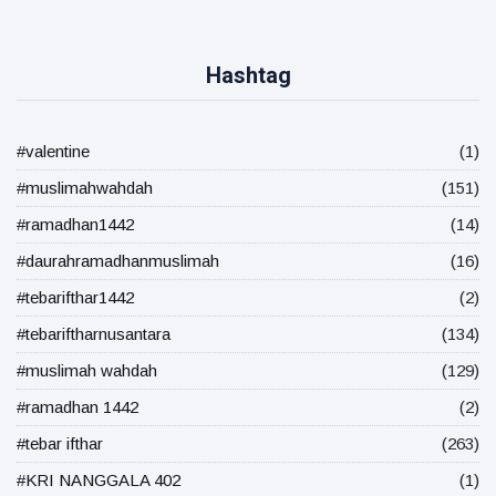
Hashtag
#valentine
(1)
#muslimahwahdah
(151)
#ramadhan1442
(14)
#daurahramadhanmuslimah
(16)
#tebarifthar1442
(2)
#tebariftharnusantara
(134)
#muslimah wahdah
(129)
#ramadhan 1442
(2)
#tebar ifthar
(263)
#KRI NANGGALA 402
(1)