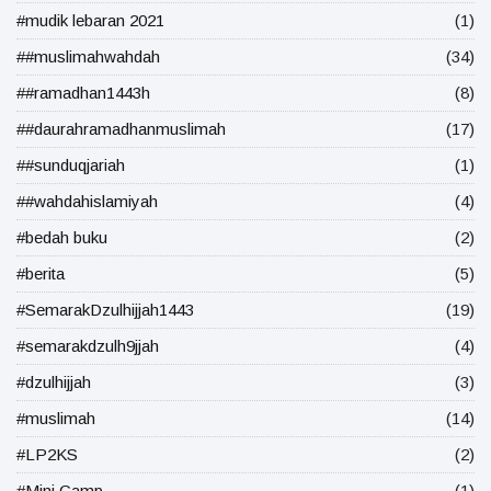
#mudik lebaran 2021
(1)
##muslimahwahdah
(34)
##ramadhan1443h
(8)
##daurahramadhanmuslimah
(17)
##sunduqjariah
(1)
##wahdahislamiyah
(4)
#bedah buku
(2)
#berita
(5)
#SemarakDzulhijjah1443
(19)
#semarakdzulh9jjah
(4)
#dzulhijjah
(3)
#muslimah
(14)
#LP2KS
(2)
#Mini Camp
(1)