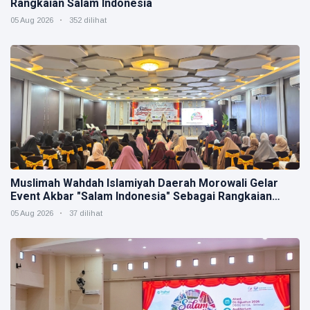
Rangkaian Salam Indonesia
05 Aug 2026
352 dilihat
Muslimah Wahdah Islamiyah Daerah Morowali Gelar
Event Akbar "Salam Indonesia" Sebagai Rangkaian
Muktamar V
05 Aug 2026
37 dilihat