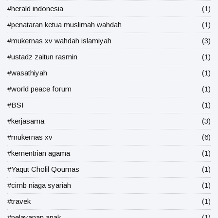
#herald indonesia
(1)
#penataran ketua muslimah wahdah
(1)
#mukernas xv wahdah islamiyah
(3)
#ustadz zaitun rasmin
(1)
#wasathiyah
(1)
#world peace forum
(1)
#BSI
(1)
#kerjasama
(3)
#mukernas xv
(6)
#kementrian agama
(1)
#Yaqut Cholil Qoumas
(1)
#cimb niaga syariah
(1)
#travek
(1)
#pelayanan anak
(1)