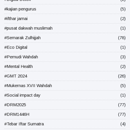
#kajian pengurus
(5)
#ifthar jamai
(2)
#pusat dakwah muslimah
(1)
#Semarak Zulhijjah
(78)
#Eco Digital
(1)
#Pemudi Wahdah
(3)
#Mental Health
(2)
#GMT 2024
(26)
#Mukernas XVII Wahdah
(5)
#Social impact day
(1)
#DRM2025
(77)
#DRM1446H
(77)
#Tebar Iftar Sumatra
(4)