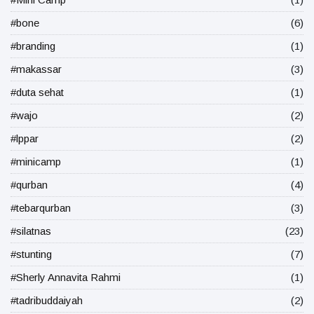
#bone
(6)
#branding
(1)
#makassar
(3)
#duta sehat
(1)
#wajo
(2)
#lppar
(2)
#minicamp
(1)
#qurban
(4)
#tebarqurban
(3)
#silatnas
(23)
#stunting
(7)
#Sherly Annavita Rahmi
(1)
#tadribuddaiyah
(2)