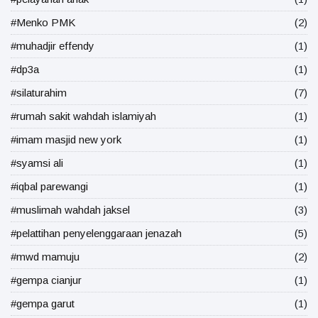
#Menko PMK
(2)
#muhadjir effendy
(1)
#dp3a
(1)
#silaturahim
(7)
#rumah sakit wahdah islamiyah
(1)
#imam masjid new york
(1)
#syamsi ali
(1)
#iqbal parewangi
(1)
#muslimah wahdah jaksel
(3)
#pelattihan penyelenggaraan jenazah
(5)
#mwd mamuju
(2)
#gempa cianjur
(1)
#gempa garut
(1)