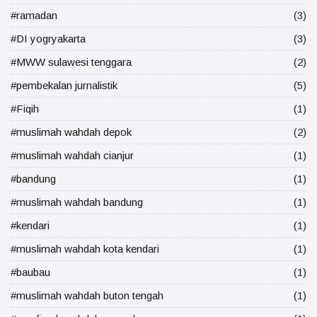
#ramadan
(3)
#DI yogryakarta
(3)
#MWW sulawesi tenggara
(2)
#pembekalan jurnalistik
(5)
#Fiqih
(1)
#muslimah wahdah depok
(2)
#muslimah wahdah cianjur
(1)
#bandung
(1)
#muslimah wahdah bandung
(1)
#kendari
(1)
#muslimah wahdah kota kendari
(1)
#baubau
(1)
#muslimah wahdah buton tengah
(1)