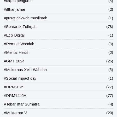
#kajian pengurus
(5)
#ifthar jamai
(2)
#pusat dakwah muslimah
(1)
#Semarak Zulhijjah
(78)
#Eco Digital
(1)
#Pemudi Wahdah
(3)
#Mental Health
(2)
#GMT 2024
(26)
#Mukernas XVII Wahdah
(5)
#Social impact day
(1)
#DRM2025
(77)
#DRM1446H
(77)
#Tebar Iftar Sumatra
(4)
#Muktamar V
(20)