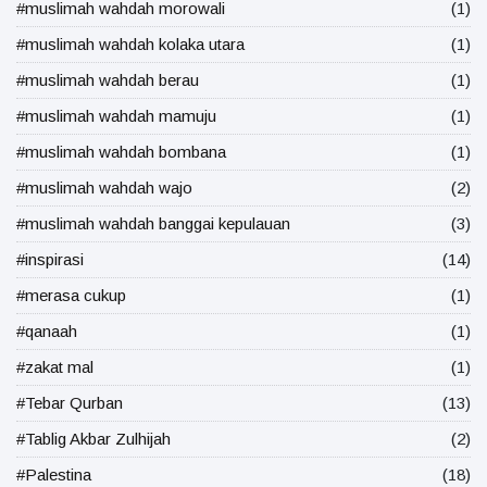
#muslimah wahdah morowali
(1)
#muslimah wahdah kolaka utara
(1)
#muslimah wahdah berau
(1)
#muslimah wahdah mamuju
(1)
#muslimah wahdah bombana
(1)
#muslimah wahdah wajo
(2)
#muslimah wahdah banggai kepulauan
(3)
#inspirasi
(14)
#merasa cukup
(1)
#qanaah
(1)
#zakat mal
(1)
#Tebar Qurban
(13)
#Tablig Akbar Zulhijah
(2)
#Palestina
(18)