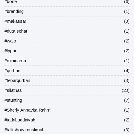
#bone
(6)
#branding
(1)
#makassar
(3)
#duta sehat
(1)
#wajo
(2)
#lppar
(2)
#minicamp
(1)
#qurban
(4)
#tebarqurban
(3)
#silatnas
(23)
#stunting
(7)
#Sherly Annavita Rahmi
(1)
#tadribuddaiyah
(2)
#talkshow muslimah
(3)