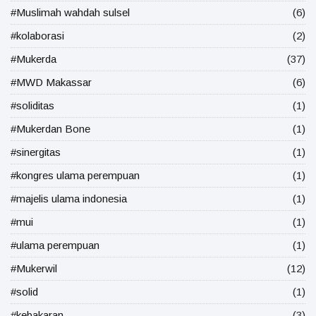
#Muslimah wahdah sulsel
(6)
#kolaborasi
(2)
#Mukerda
(37)
#MWD Makassar
(6)
#soliditas
(1)
#Mukerdan Bone
(1)
#sinergitas
(1)
#kongres ulama perempuan
(1)
#majelis ulama indonesia
(1)
#mui
(1)
#ulama perempuan
(1)
#Mukerwil
(12)
#solid
(1)
#kebakaran
(3)