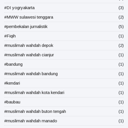
#DI yogryakarta
(3)
#MWW sulawesi tenggara
(2)
#pembekalan jurnalistik
(5)
#Fiqih
(1)
#muslimah wahdah depok
(2)
#muslimah wahdah cianjur
(1)
#bandung
(1)
#muslimah wahdah bandung
(1)
#kendari
(1)
#muslimah wahdah kota kendari
(1)
#baubau
(1)
#muslimah wahdah buton tengah
(1)
#muslimah wahdah manado
(1)