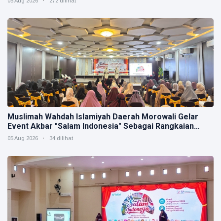
05 Aug 2026
272 dilihat
Muslimah Wahdah Islamiyah Daerah Morowali Gelar
Event Akbar "Salam Indonesia" Sebagai Rangkaian
Muktamar V
05 Aug 2026
34 dilihat