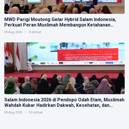
MWD Parigi Moutong Gelar Hybrid Salam Indonesia,
Perkuat Peran Muslimah Membangun Ketahanan
Keluarga
05 Aug 2026
9 dilihat
Salam Indonesia 2026 di Pendopo Odah Etam, Muslimah
Wahdah Kukar Hadirkan Dakwah, Kesehatan, dan
Kepedulian Sosial
05 Aug 2026
53 dilihat