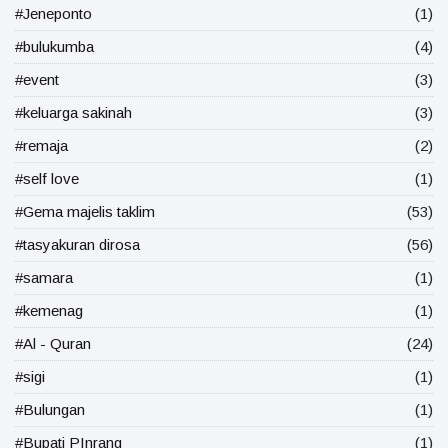
#Jeneponto
(1)
#bulukumba
(4)
#event
(3)
#keluarga sakinah
(3)
#remaja
(2)
#self love
(1)
#Gema majelis taklim
(53)
#tasyakuran dirosa
(56)
#samara
(1)
#kemenag
(1)
#Al - Quran
(24)
#sigi
(1)
#Bulungan
(1)
#Bupati PInrang
(1)