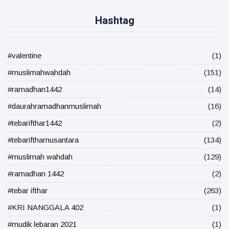
Hashtag
#valentine
(1)
#muslimahwahdah
(151)
#ramadhan1442
(14)
#daurahramadhanmuslimah
(16)
#tebarifthar1442
(2)
#tebariftharnusantara
(134)
#muslimah wahdah
(129)
#ramadhan 1442
(2)
#tebar ifthar
(263)
#KRI NANGGALA 402
(1)
#mudik lebaran 2021
(1)