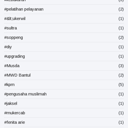
#pelatihan pelayanan
(2)
#&lt;ukerwil
(1)
#sultra
(1)
#soppeng
(2)
#diy
(1)
#upgrading
(1)
#Musda
(3)
#MWD Bantul
(2)
#kpm
(5)
#pengusaha muslimah
(1)
#jaksel
(1)
#mukercab
(1)
#fenita arie
(1)