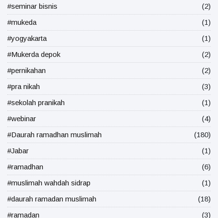
#seminar bisnis
(2)
#mukeda
(1)
#yogyakarta
(1)
#Mukerda depok
(2)
#pernikahan
(2)
#pra nikah
(3)
#sekolah pranikah
(1)
#webinar
(4)
#Daurah ramadhan muslimah
(180)
#Jabar
(1)
#ramadhan
(6)
#muslimah wahdah sidrap
(1)
#daurah ramadan muslimah
(18)
#ramadan
(3)