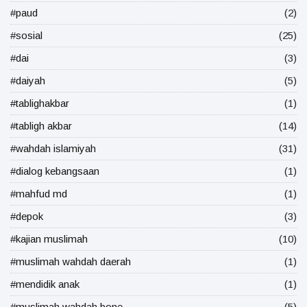
#paud
(2)
#sosial
(25)
#dai
(3)
#daiyah
(5)
#tablighakbar
(1)
#tabligh akbar
(14)
#wahdah islamiyah
(31)
#dialog kebangsaan
(1)
#mahfud md
(1)
#depok
(3)
#kajian muslimah
(10)
#muslimah wahdah daerah
(1)
#mendidik anak
(1)
#muslimah wahdah bone
(5)