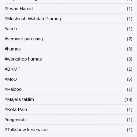
#Irwan Hamid
(1)
#Muslimah Wahdah Pinrang
(1)
#aceh
(1)
#seminar parenting
(2)
#humas
(8)
#workshop humas
(8)
#BKMT
(1)
#MoU
(5)
#Palopo
(1)
#Majelis taklim
(18)
#Kota Palu
(1)
#degenratif
(1)
#Talkshow kesehatan
(1)