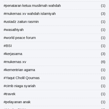
#penataran ketua muslimah wahdah
(1)
#mukernas xv wahdah islamiyah
(3)
#ustadz zaitun rasmin
(1)
#wasathiyah
(1)
#world peace forum
(1)
#BSI
(1)
#kerjasama
(3)
#mukernas xv
(6)
#kementrian agama
(1)
#Yaqut Cholil Qoumas
(1)
#cimb niaga syariah
(1)
#travek
(1)
#pelayanan anak
(1)