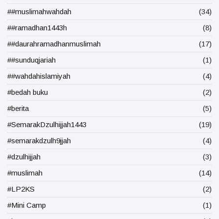
##muslimahwahdah
(34)
##ramadhan1443h
(8)
##daurahramadhanmuslimah
(17)
##sunduqjariah
(1)
##wahdahislamiyah
(4)
#bedah buku
(2)
#berita
(5)
#SemarakDzulhijjah1443
(19)
#semarakdzulh9jjah
(4)
#dzulhijjah
(3)
#muslimah
(14)
#LP2KS
(2)
#Mini Camp
(1)