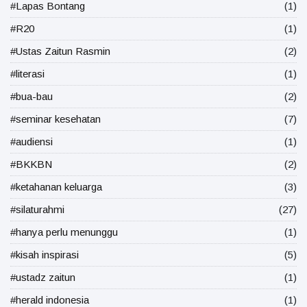
#Lapas Bontang
(1)
#R20
(1)
#Ustas Zaitun Rasmin
(2)
#literasi
(1)
#bua-bau
(2)
#seminar kesehatan
(7)
#audiensi
(1)
#BKKBN
(2)
#ketahanan keluarga
(3)
#silaturahmi
(27)
#hanya perlu menunggu
(1)
#kisah inspirasi
(5)
#ustadz zaitun
(1)
#herald indonesia
(1)