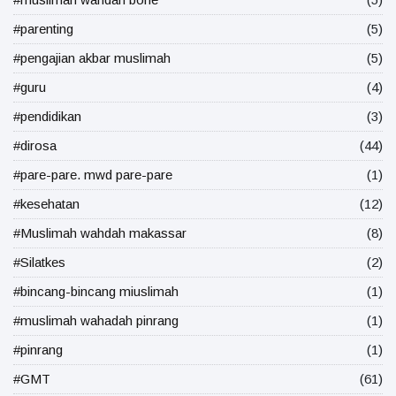
#parenting
(5)
#pengajian akbar muslimah
(5)
#guru
(4)
#pendidikan
(3)
#dirosa
(44)
#pare-pare. mwd pare-pare
(1)
#kesehatan
(12)
#Muslimah wahdah makassar
(8)
#Silatkes
(2)
#bincang-bincang miuslimah
(1)
#muslimah wahadah pinrang
(1)
#pinrang
(1)
#GMT
(61)