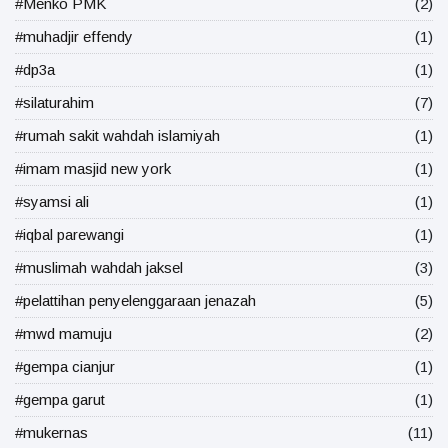
#Menko PMK
(2)
#muhadjir effendy
(1)
#dp3a
(1)
#silaturahim
(7)
#rumah sakit wahdah islamiyah
(1)
#imam masjid new york
(1)
#syamsi ali
(1)
#iqbal parewangi
(1)
#muslimah wahdah jaksel
(3)
#pelattihan penyelenggaraan jenazah
(5)
#mwd mamuju
(2)
#gempa cianjur
(1)
#gempa garut
(1)
#mukernas
(11)