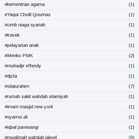
#kementrian agama
(1)
#Yaqut Cholil Qoumas
(1)
#cimb niaga syariah
(1)
#travek
(1)
#pelayanan anak
(1)
#Menko PMK
(2)
#muhadjir effendy
(1)
#dp3a
(1)
#silaturahim
(7)
#rumah sakit wahdah islamiyah
(1)
#imam masjid new york
(1)
#syamsi ali
(1)
#iqbal parewangi
(1)
#muslimah wahdah jaksel
(3)