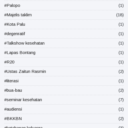
#Palopo
(1)
#Majelis taklim
(18)
#Kota Palu
(1)
#degenratif
(1)
#Talkshow kesehatan
(1)
#Lapas Bontang
(1)
#R20
(1)
#Ustas Zaitun Rasmin
(2)
#literasi
(1)
#bua-bau
(2)
#seminar kesehatan
(7)
#audiensi
(1)
#BKKBN
(2)
#ketahanan keluarga
(3)