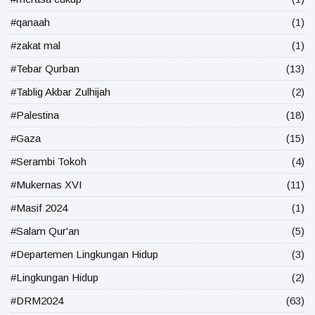
#qanaah
(1)
#zakat mal
(1)
#Tebar Qurban
(13)
#Tablig Akbar Zulhijah
(2)
#Palestina
(18)
#Gaza
(15)
#Serambi Tokoh
(4)
#Mukernas XVI
(11)
#Masif 2024
(1)
#Salam Qur'an
(5)
#Departemen Lingkungan Hidup
(3)
#Lingkungan Hidup
(2)
#DRM2024
(63)