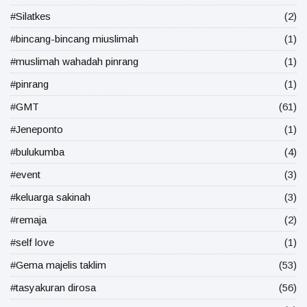
#Silatkes
(2)
#bincang-bincang miuslimah
(1)
#muslimah wahadah pinrang
(1)
#pinrang
(1)
#GMT
(61)
#Jeneponto
(1)
#bulukumba
(4)
#event
(3)
#keluarga sakinah
(3)
#remaja
(2)
#self love
(1)
#Gema majelis taklim
(53)
#tasyakuran dirosa
(56)