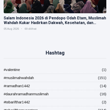
Salam Indonesia 2026 di Pendopo Odah Etam, Muslimah
Wahdah Kukar Hadirkan Dakwah, Kesehatan, dan
Kepedulian Sosial
05 Aug 2026
69 dilihat
Hashtag
#valentine
(1)
#muslimahwahdah
(151)
#ramadhan1442
(14)
#daurahramadhanmuslimah
(16)
#tebarifthar1442
(2)