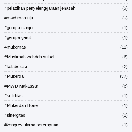
#pelattihan penyelenggaraan jenazah
(5)
#mwd mamuju
(2)
#gempa cianjur
(1)
#gempa garut
(1)
#mukernas
(11)
#Muslimah wahdah sulsel
(6)
#kolaborasi
(2)
#Mukerda
(37)
#MWD Makassar
(6)
#soliditas
(1)
#Mukerdan Bone
(1)
#sinergitas
(1)
#kongres ulama perempuan
(1)