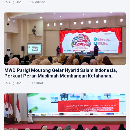
Muktamar V
05 Aug 2026
102 dilihat
MWD Parigi Moutong Gelar Hybrid Salam Indonesia,
Perkuat Peran Muslimah Membangun Ketahanan
Keluarga
05 Aug 2026
18 dilihat