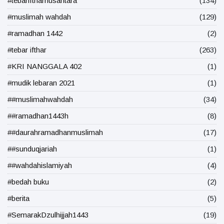
#tebariftharnusantara
(134)
#muslimah wahdah
(129)
#ramadhan 1442
(2)
#tebar ifthar
(263)
#KRI NANGGALA 402
(1)
#mudik lebaran 2021
(1)
##muslimahwahdah
(34)
##ramadhan1443h
(8)
##daurahramadhanmuslimah
(17)
##sunduqjariah
(1)
##wahdahislamiyah
(4)
#bedah buku
(2)
#berita
(5)
#SemarakDzulhijjah1443
(19)