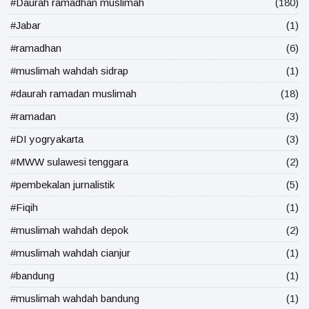
#Daurah ramadhan muslimah
(180)
#Jabar
(1)
#ramadhan
(6)
#muslimah wahdah sidrap
(1)
#daurah ramadan muslimah
(18)
#ramadan
(3)
#DI yogryakarta
(3)
#MWW sulawesi tenggara
(2)
#pembekalan jurnalistik
(5)
#Fiqih
(1)
#muslimah wahdah depok
(2)
#muslimah wahdah cianjur
(1)
#bandung
(1)
#muslimah wahdah bandung
(1)