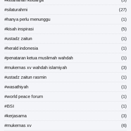
#silaturahmi
(27)
#hanya perlu menunggu
(1)
#kisah inspirasi
(5)
#ustadz zaitun
(1)
#herald indonesia
(1)
#penataran ketua muslimah wahdah
(1)
#mukernas xv wahdah islamiyah
(3)
#ustadz zaitun rasmin
(1)
#wasathiyah
(1)
#world peace forum
(1)
#BSI
(1)
#kerjasama
(3)
#mukernas xv
(6)