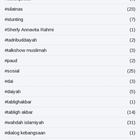
#silatnas
(23)
#stunting
(7)
#Sherly Annavita Rahmi
(1)
#tadribuddaiyah
(2)
#talkshow muslimah
(3)
#paud
(2)
#sosial
(25)
#dai
(3)
#daiyah
(5)
#tablighakbar
(1)
#tabligh akbar
(14)
#wahdah islamiyah
(31)
#dialog kebangsaan
(1)