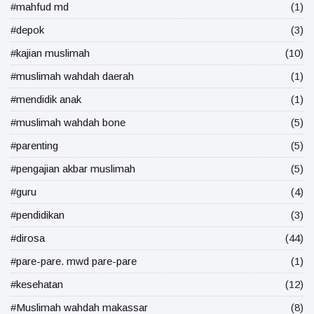
#mahfud md
(1)
#depok
(3)
#kajian muslimah
(10)
#muslimah wahdah daerah
(1)
#mendidik anak
(1)
#muslimah wahdah bone
(5)
#parenting
(5)
#pengajian akbar muslimah
(5)
#guru
(4)
#pendidikan
(3)
#dirosa
(44)
#pare-pare. mwd pare-pare
(1)
#kesehatan
(12)
#Muslimah wahdah makassar
(8)