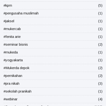
#kpm
(5)
#pengusaha muslimah
(1)
#jaksel
(1)
#mukercab
(1)
#fenita arie
(1)
#seminar bisnis
(2)
#mukeda
(1)
#yogyakarta
(1)
#Mukerda depok
(2)
#pernikahan
(2)
#pra nikah
(3)
#sekolah pranikah
(1)
#webinar
(4)