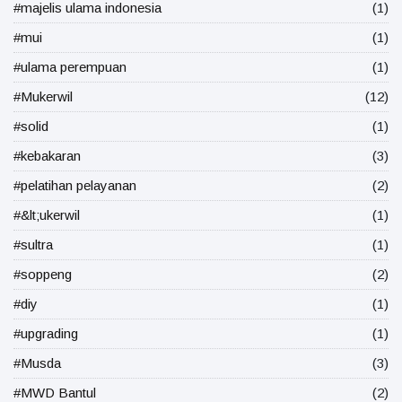
#majelis ulama indonesia
(1)
#mui
(1)
#ulama perempuan
(1)
#Mukerwil
(12)
#solid
(1)
#kebakaran
(3)
#pelatihan pelayanan
(2)
#&lt;ukerwil
(1)
#sultra
(1)
#soppeng
(2)
#diy
(1)
#upgrading
(1)
#Musda
(3)
#MWD Bantul
(2)