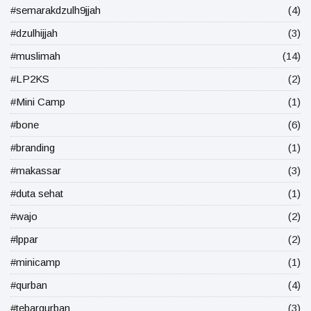
#semarakdzulh9jjah
(4)
#dzulhijjah
(3)
#muslimah
(14)
#LP2KS
(2)
#Mini Camp
(1)
#bone
(6)
#branding
(1)
#makassar
(3)
#duta sehat
(1)
#wajo
(2)
#lppar
(2)
#minicamp
(1)
#qurban
(4)
#tebarqurban
(3)