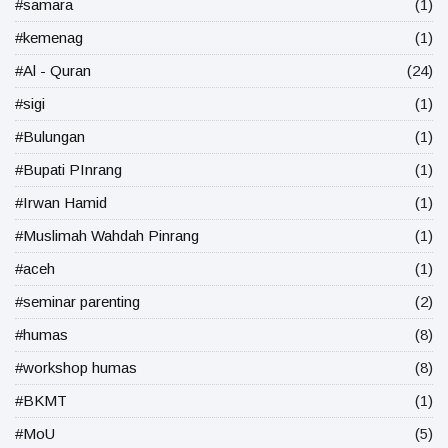
#samara
(1)
#kemenag
(1)
#Al - Quran
(24)
#sigi
(1)
#Bulungan
(1)
#Bupati PInrang
(1)
#Irwan Hamid
(1)
#Muslimah Wahdah Pinrang
(1)
#aceh
(1)
#seminar parenting
(2)
#humas
(8)
#workshop humas
(8)
#BKMT
(1)
#MoU
(5)