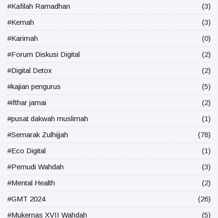
#Kafilah Ramadhan
(3)
#Kemah
(3)
#Karimah
(0)
#Forum Diskusi Digital
(2)
#Digital Detox
(2)
#kajian pengurus
(5)
#ifthar jamai
(2)
#pusat dakwah muslimah
(1)
#Semarak Zulhijjah
(78)
#Eco Digital
(1)
#Pemudi Wahdah
(3)
#Mental Health
(2)
#GMT 2024
(26)
#Mukernas XVII Wahdah
(5)