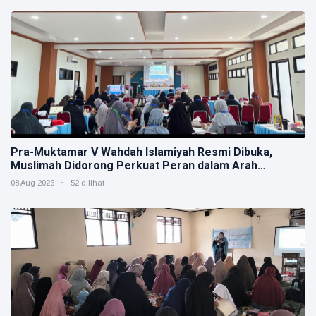
Pra-Muktamar V Wahdah Islamiyah Resmi Dibuka,
Muslimah Didorong Perkuat Peran dalam Arah
Strategis Organisasi
08 Aug 2026
52 dilihat