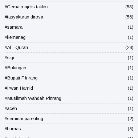
#Gema majelis taklim
(53)
#tasyakuran dirosa
(56)
#samara
(1)
#kemenag
(1)
#Al - Quran
(24)
#sigi
(1)
#Bulungan
(1)
#Bupati PInrang
(1)
#Irwan Hamid
(1)
#Muslimah Wahdah Pinrang
(1)
#aceh
(1)
#seminar parenting
(2)
#humas
(8)