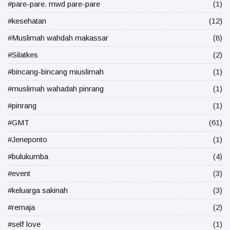
#pare-pare. mwd pare-pare
(1)
#kesehatan
(12)
#Muslimah wahdah makassar
(8)
#Silatkes
(2)
#bincang-bincang miuslimah
(1)
#muslimah wahadah pinrang
(1)
#pinrang
(1)
#GMT
(61)
#Jeneponto
(1)
#bulukumba
(4)
#event
(3)
#keluarga sakinah
(3)
#remaja
(2)
#self love
(1)