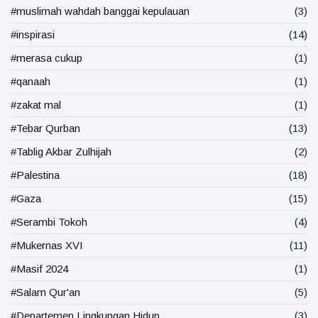
#muslimah wahdah banggai kepulauan
(3)
#inspirasi
(14)
#merasa cukup
(1)
#qanaah
(1)
#zakat mal
(1)
#Tebar Qurban
(13)
#Tablig Akbar Zulhijah
(2)
#Palestina
(18)
#Gaza
(15)
#Serambi Tokoh
(4)
#Mukernas XVI
(11)
#Masif 2024
(1)
#Salam Qur'an
(5)
#Departemen Lingkungan Hidup
(3)