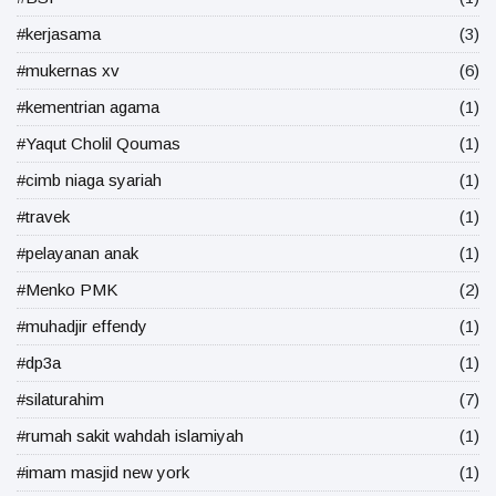
#kerjasama
(3)
#mukernas xv
(6)
#kementrian agama
(1)
#Yaqut Cholil Qoumas
(1)
#cimb niaga syariah
(1)
#travek
(1)
#pelayanan anak
(1)
#Menko PMK
(2)
#muhadjir effendy
(1)
#dp3a
(1)
#silaturahim
(7)
#rumah sakit wahdah islamiyah
(1)
#imam masjid new york
(1)