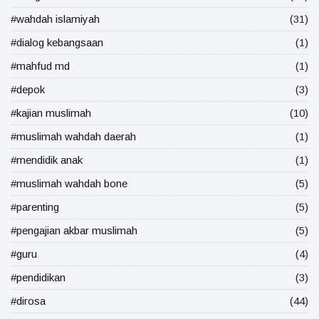
#wahdah islamiyah
(31)
#dialog kebangsaan
(1)
#mahfud md
(1)
#depok
(3)
#kajian muslimah
(10)
#muslimah wahdah daerah
(1)
#mendidik anak
(1)
#muslimah wahdah bone
(5)
#parenting
(5)
#pengajian akbar muslimah
(5)
#guru
(4)
#pendidikan
(3)
#dirosa
(44)