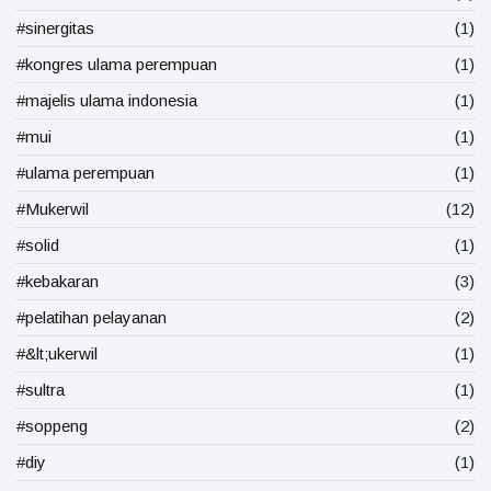
#sinergitas
(1)
#kongres ulama perempuan
(1)
#majelis ulama indonesia
(1)
#mui
(1)
#ulama perempuan
(1)
#Mukerwil
(12)
#solid
(1)
#kebakaran
(3)
#pelatihan pelayanan
(2)
#&lt;ukerwil
(1)
#sultra
(1)
#soppeng
(2)
#diy
(1)