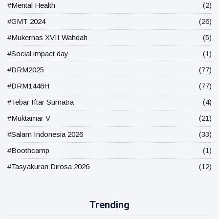
#Mental Health
(2)
#GMT 2024
(26)
#Mukernas XVII Wahdah
(5)
#Social impact day
(1)
#DRM2025
(77)
#DRM1446H
(77)
#Tebar Iftar Sumatra
(4)
#Muktamar V
(21)
#Salam Indonesia 2026
(33)
#Boothcamp
(1)
#Tasyakuran Dirosa 2026
(12)
Trending