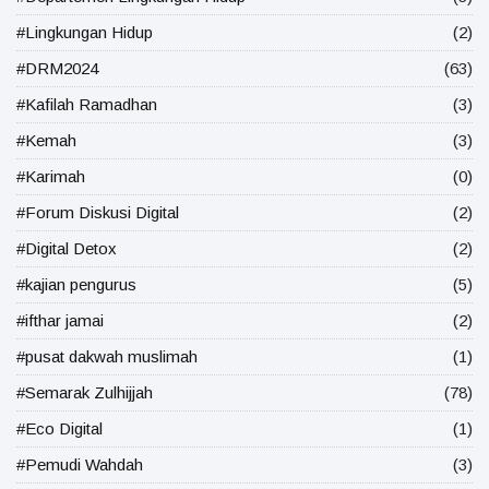
#Lingkungan Hidup
(2)
#DRM2024
(63)
#Kafilah Ramadhan
(3)
#Kemah
(3)
#Karimah
(0)
#Forum Diskusi Digital
(2)
#Digital Detox
(2)
#kajian pengurus
(5)
#ifthar jamai
(2)
#pusat dakwah muslimah
(1)
#Semarak Zulhijjah
(78)
#Eco Digital
(1)
#Pemudi Wahdah
(3)