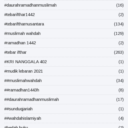
#daurahramadhanmuslimah
(16)
#tebarifthar1442
(2)
#tebariftharnusantara
(134)
#muslimah wahdah
(129)
#ramadhan 1442
(2)
#tebar ifthar
(263)
#KRI NANGGALA 402
(1)
#mudik lebaran 2021
(1)
##muslimahwahdah
(34)
##ramadhan1443h
(8)
##daurahramadhanmuslimah
(17)
##sunduqjariah
(1)
##wahdahislamiyah
(4)
#bedah buku
(2)