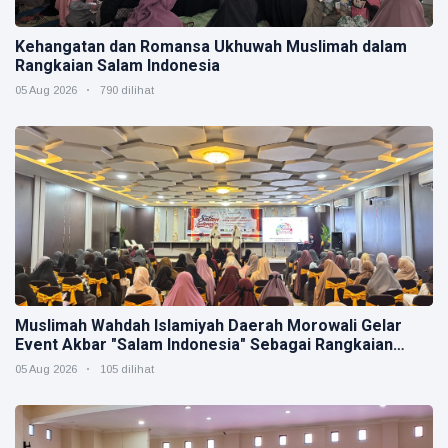
Kehangatan dan Romansa Ukhuwah Muslimah dalam
Rangkaian Salam Indonesia
05 Aug 2026
790 dilihat
Muslimah Wahdah Islamiyah Daerah Morowali Gelar
Event Akbar "Salam Indonesia" Sebagai Rangkaian
Muktamar V
05 Aug 2026
105 dilihat