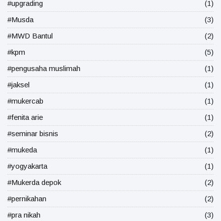
#upgrading
(1)
#Musda
(3)
#MWD Bantul
(2)
#kpm
(5)
#pengusaha muslimah
(1)
#jaksel
(1)
#mukercab
(1)
#fenita arie
(1)
#seminar bisnis
(2)
#mukeda
(1)
#yogyakarta
(1)
#Mukerda depok
(2)
#pernikahan
(2)
#pra nikah
(3)