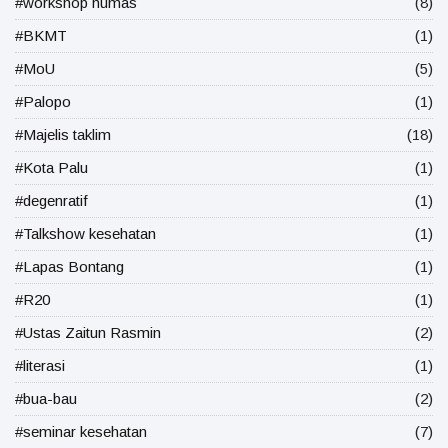
#workshop humas
(8)
#BKMT
(1)
#MoU
(5)
#Palopo
(1)
#Majelis taklim
(18)
#Kota Palu
(1)
#degenratif
(1)
#Talkshow kesehatan
(1)
#Lapas Bontang
(1)
#R20
(1)
#Ustas Zaitun Rasmin
(2)
#literasi
(1)
#bua-bau
(2)
#seminar kesehatan
(7)