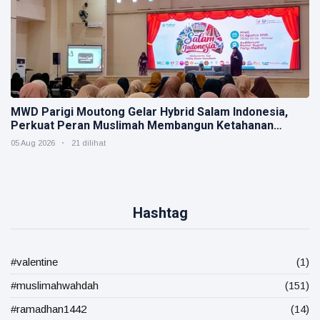
MWD Parigi Moutong Gelar Hybrid Salam Indonesia,
Perkuat Peran Muslimah Membangun Ketahanan
Keluarga
05 Aug 2026
21 dilihat
Hashtag
#valentine
(1)
#muslimahwahdah
(151)
#ramadhan1442
(14)