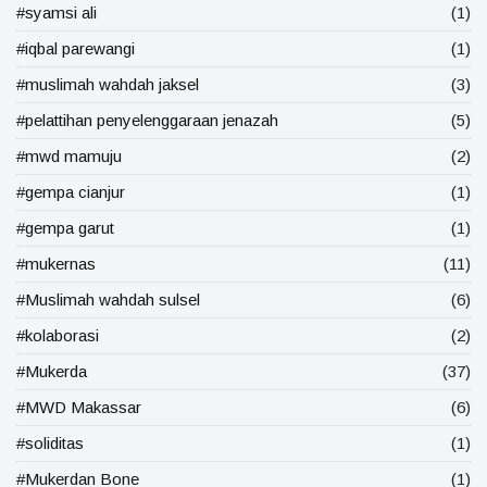
#syamsi ali
(1)
#iqbal parewangi
(1)
#muslimah wahdah jaksel
(3)
#pelattihan penyelenggaraan jenazah
(5)
#mwd mamuju
(2)
#gempa cianjur
(1)
#gempa garut
(1)
#mukernas
(11)
#Muslimah wahdah sulsel
(6)
#kolaborasi
(2)
#Mukerda
(37)
#MWD Makassar
(6)
#soliditas
(1)
#Mukerdan Bone
(1)