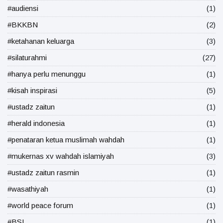
#audiensi
(1)
#BKKBN
(2)
#ketahanan keluarga
(3)
#silaturahmi
(27)
#hanya perlu menunggu
(1)
#kisah inspirasi
(5)
#ustadz zaitun
(1)
#herald indonesia
(1)
#penataran ketua muslimah wahdah
(1)
#mukernas xv wahdah islamiyah
(3)
#ustadz zaitun rasmin
(1)
#wasathiyah
(1)
#world peace forum
(1)
#BSI
(1)