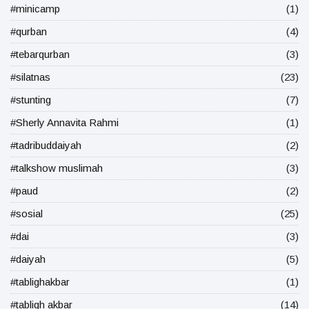
#minicamp
(1)
#qurban
(4)
#tebarqurban
(3)
#silatnas
(23)
#stunting
(7)
#Sherly Annavita Rahmi
(1)
#tadribuddaiyah
(2)
#talkshow muslimah
(3)
#paud
(2)
#sosial
(25)
#dai
(3)
#daiyah
(5)
#tablighakbar
(1)
#tabligh akbar
(14)