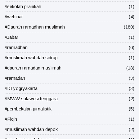
#sekolah pranikah
(1)
#webinar
(4)
#Daurah ramadhan muslimah
(180)
#Jabar
(1)
#ramadhan
(6)
#muslimah wahdah sidrap
(1)
#daurah ramadan muslimah
(18)
#ramadan
(3)
#DI yogryakarta
(3)
#MWW sulawesi tenggara
(2)
#pembekalan jurnalistik
(5)
#Fiqih
(1)
#muslimah wahdah depok
(2)