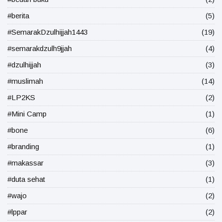
#berita
(5)
#SemarakDzulhijjah1443
(19)
#semarakdzulh9jjah
(4)
#dzulhijjah
(3)
#muslimah
(14)
#LP2KS
(2)
#Mini Camp
(1)
#bone
(6)
#branding
(1)
#makassar
(3)
#duta sehat
(1)
#wajo
(2)
#lppar
(2)