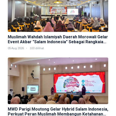
Muslimah Wahdah Islamiyah Daerah Morowali Gelar
Event Akbar "Salam Indonesia" Sebagai Rangkaian
Muktamar V
05 Aug 2026
103 dilihat
MWD Parigi Moutong Gelar Hybrid Salam Indonesia,
Perkuat Peran Muslimah Membangun Ketahanan