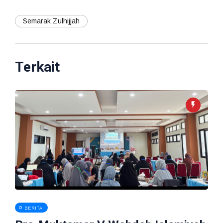
Semarak Zulhijjah
Terkait
BERITA