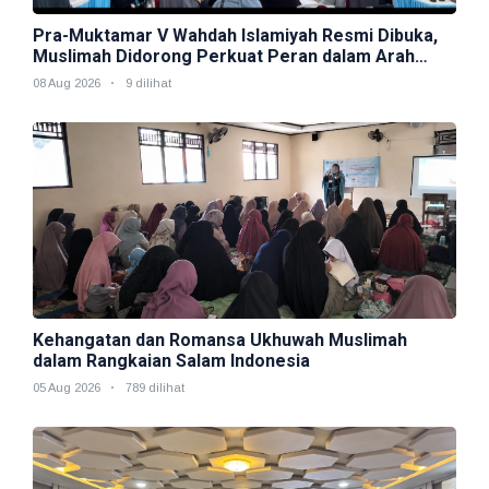
Pra-Muktamar V Wahdah Islamiyah Resmi Dibuka,
Muslimah Didorong Perkuat Peran dalam Arah
Strategis Organisasi
08 Aug 2026
9 dilihat
Kehangatan dan Romansa Ukhuwah Muslimah
dalam Rangkaian Salam Indonesia
05 Aug 2026
789 dilihat