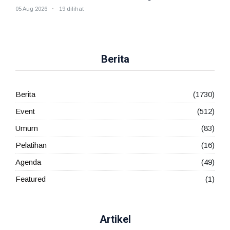
Keluarga
05 Aug 2026
19 dilihat
Berita
Berita
(1730)
Event
(512)
Umum
(83)
Pelatihan
(16)
Agenda
(49)
Featured
(1)
Artikel