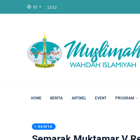
13:52
ID
Fri, 07 Aug 2026
13:52
HOME
BERITA
ARTIKEL
EVENT
PROGRAM
BERITA
Semarak Muktamar V Re