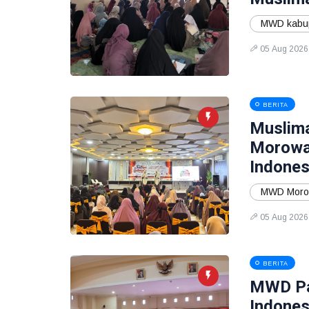
MWD kabup
05 Aug 2026
BERITA
Muslima
Morowal
Indones
MWD Moro
05 Aug 2026
BERITA
MWD Par
Indones