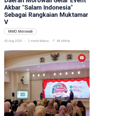
Daerah Morowali Gelar Event
Akbar "Salam Indonesia"
Sebagai Rangkaian Muktamar
V
MWD Morowali
05 Aug 2026
1 menit dibaca
88 dilihat