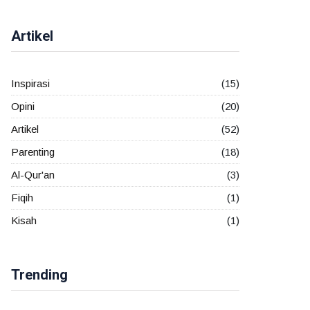
Artikel
Inspirasi
(15)
Opini
(20)
Artikel
(52)
Parenting
(18)
Al-Qur'an
(3)
Fiqih
(1)
Kisah
(1)
Trending