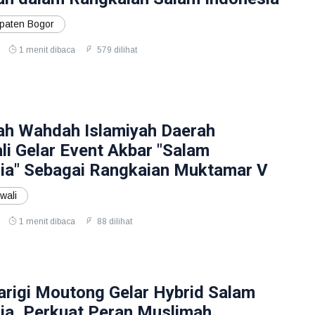
aten Bogor
1 menit dibaca
579 dilihat
h Wahdah Islamiyah Daerah
i Gelar Event Akbar "Salam
ia" Sebagai Rangkaian Muktamar V
wali
1 menit dibaca
88 dilihat
igi Moutong Gelar Hybrid Salam
ia, Perkuat Peran Muslimah