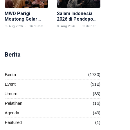
MWD Parigi
Salam Indonesia
Moutong Gelar
2026 di Pendopo
Hybrid Salam
Odah Etam,
05 Aug 2026
16 dilihat
05 Aug 2026
63 dilihat
Indonesia, Perkuat
Muslimah Wahdah
Peran Muslimah
Kukar Hadirkan
Membangun
Dakwah,
Ketahanan
Kesehatan, dan
Keluarga
Kepedulian Sosial
Berita
Berita
(1730)
Event
(512)
Umum
(83)
Pelatihan
(16)
Agenda
(49)
Featured
(1)