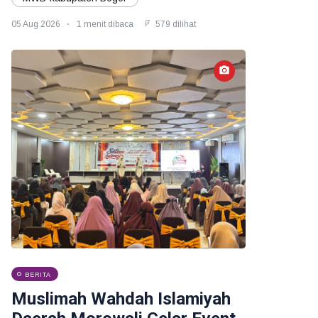
05 Aug 2026
1 menit dibaca
579 dilihat
BERITA
Muslimah Wahdah Islamiyah