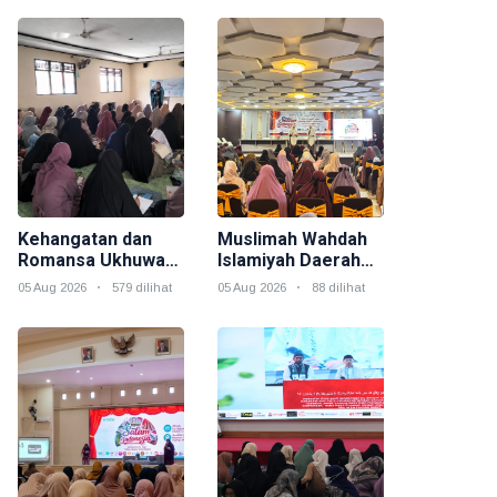
Kehangatan dan
Muslimah Wahdah
Romansa Ukhuwah
Islamiyah Daerah
Muslimah dalam
Morowali Gelar
05 Aug 2026
579 dilihat
05 Aug 2026
88 dilihat
Rangkaian Salam
Event Akbar "Salam
Indonesia
Indonesia" Sebagai
Rangkaian
Muktamar V