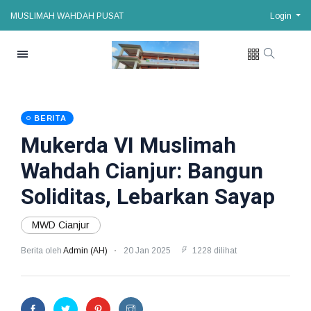
MUSLIMAH WAHDAH PUSAT
Login
BERITA
Mukerda VI Muslimah
Wahdah Cianjur: Bangun
Soliditas, Lebarkan Sayap
MWD Cianjur
Berita oleh
Admin (AH)
20 Jan 2025
1228 dilihat