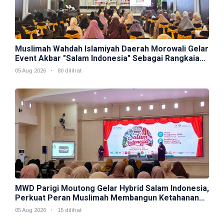
Muslimah Wahdah Islamiyah Daerah Morowali Gelar
Event Akbar "Salam Indonesia" Sebagai Rangkaian
Muktamar V
05 Aug 2026
80 dilihat
MWD Parigi Moutong Gelar Hybrid Salam Indonesia,
Perkuat Peran Muslimah Membangun Ketahanan
Keluarga
05 Aug 2026
15 dilihat