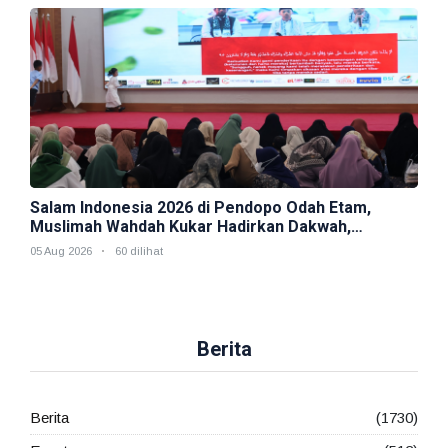
Salam Indonesia 2026 di Pendopo Odah Etam,
Muslimah Wahdah Kukar Hadirkan Dakwah,
Kesehatan, dan Kepedulian Sosial
05 Aug 2026
60 dilihat
Berita
Berita
(1730)