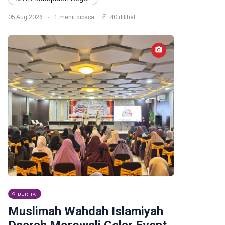
05 Aug 2026
1 menit dibaca
40 dilihat
BERITA
Muslimah Wahdah Islamiyah