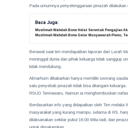
Pada umumnya penyelenggaraan jenazah dilakukan 
Baca Juga:
Muslimah Wahdah Bone Helat Serentak Pengajian Ak
Muslimah Wahdah Bone Gelar Musyawarah Pleno, Teg
Berawal saat tim mendapatkan laporan dari Lurah 
meninggal dunia dan pihak keluarga tidak sanggup u
tidak mendukung.
Almarhum dikabarkan hanya memiliki seorang saudar
satu penyebab jenazah tidak bisa ditangani keluarg
RSUD Tenriawaru. Namun ia menghembuskan nafas t
Berdasarkan info yang didapatkan oleh Tim melalu
masyarakat yang kurang mampu. selama di RS. hany
dilaksanakan sekitar pukul 16:00 Wita tadi, dan jen
untuk dimakamkan.