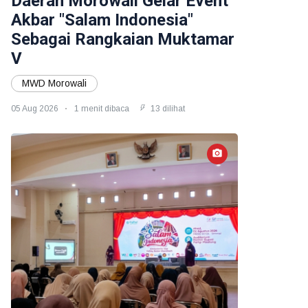
Daerah Morowali Gelar Event
Akbar "Salam Indonesia"
Sebagai Rangkaian Muktamar
V
MWD Morowali
05 Aug 2026
1 menit dibaca
13 dilihat