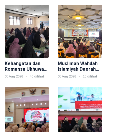
Kehangatan dan
Muslimah Wahdah
Romansa Ukhuwah
Islamiyah Daerah
Muslimah dalam
Morowali Gelar
05 Aug 2026
40 dilihat
05 Aug 2026
13 dilihat
Rangkaian Salam
Event Akbar "Salam
Indonesia
Indonesia" Sebagai
Rangkaian
Muktamar V