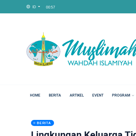
ID
00:57
Thu, 06 Aug 2026
00:57
HOME
BERITA
ARTIKEL
EVENT
PROGRAM
BERITA
Lingkungan Keluarga T