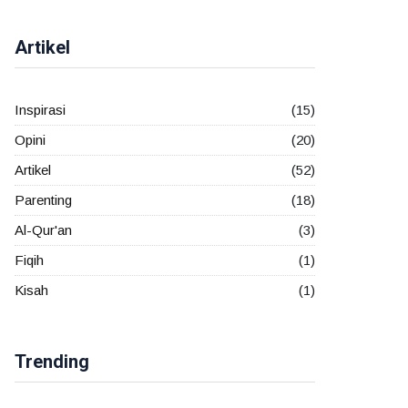
Artikel
Inspirasi
(15)
Opini
(20)
Artikel
(52)
Parenting
(18)
Al-Qur'an
(3)
Fiqih
(1)
Kisah
(1)
Trending