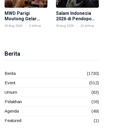
MWD Parigi
Salam Indonesia
Moutong Gelar
2026 di Pendopo
Hybrid Salam
Odah Etam,
05 Aug 2026
3 dilihat
05 Aug 2026
22 dilihat
Indonesia, Perkuat
Muslimah Wahdah
Peran Muslimah
Kukar Hadirkan
Membangun
Dakwah,
Ketahanan
Kesehatan, dan
Keluarga
Kepedulian Sosial
Berita
Berita
(1730)
Event
(512)
Umum
(83)
Pelatihan
(16)
Agenda
(49)
Featured
(1)