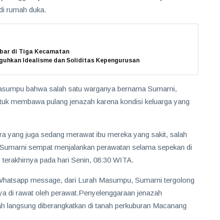
di rumah duka.
bar di Tiga Kecamatan
uhkan Idealisme dan Soliditas Kepengurusan
Masumpu bahwa salah satu warganya bernama Sumarni,
ntuk membawa pulang jenazah karena kondisi keluarga yang
a yang juga sedang merawat ibu mereka yang sakit, salah
a. Sumarni sempat menjalankan perawatan selama sepekan di
erakhirnya pada hari Senin, 08:30 WITA.
i Whatsapp message, dari Lurah Masumpu, Sumarni tergolong
a di rawat oleh perawat.Penyelenggaraan jenazah
azah langsung diberangkatkan di tanah perkuburan Macanang