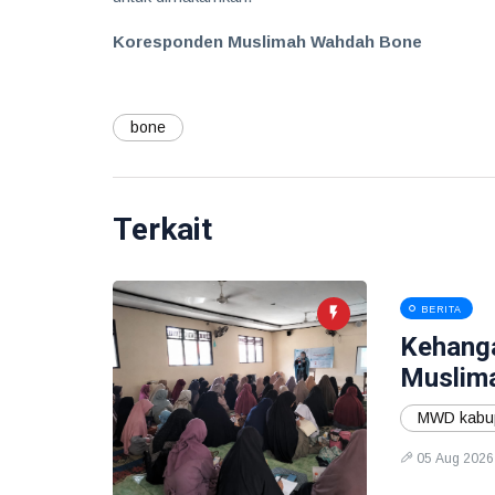
Koresponden Muslimah Wahdah Bone
bone
Terkait
BERITA
Kehang
Muslima
MWD kabup
05 Aug 2026