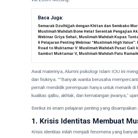
Baca Juga:
Semarak Dzulhijjah dengan Khitan dan Sembako Mur
Muslimah Wahdah Bone Helat Serentak Pengajian Ak
Webinar Griya Sehat, Muslimah Wahdah Kupas Tunt
6 Pelajaran Penting Webinar “Muslimah High Value”:
Road to Muktamar V: Muslimah Wahdah Pusat Gali In
Sambut Muktamar V, Muslimah Wahdah Palu Ramai
Awal materinya, Alumni psikologi Islam IOU ini mengu
dan fisiknya. "“Banyak wanita berusaha mempercantik d
pernah mendidik perempuan hanya untuk menarik di 
kualitas qalbu, akhlak, dan kematangan jiwanya,” ujar
Berikut ini enam pelajaran penting yang disampaikan p
1. Krisis Identitas Membuat M
Krisis identitas inilah menjadi fenomena yang banyak