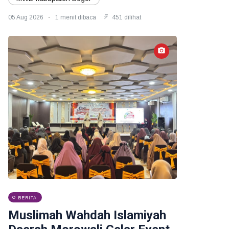
05 Aug 2026
1 menit dibaca
451 dilihat
BERITA
Muslimah Wahdah Islamiyah