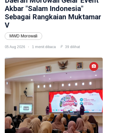
Daerah Morowali Gelar Event
Akbar "Salam Indonesia"
Sebagai Rangkaian Muktamar
V
MWD Morowali
05 Aug 2026
1 menit dibaca
39 dilihat