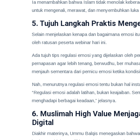
Ia menambahkan bahwa Islam tidak menolak keberad
untuk mengenali, merawat, dan menyembuhkan luka 
5. Tujuh Langkah Praktis Meng
Selain menjelaskan kenapa dan bagaimana emosi itu
oleh ratusan peserta webinar hari ini.
Ada tujuh tips regulasi emosi yang dijelaskan oleh 
pernapasan agar lebih tenang, berwudhu, ber muhas
menjauh sementara dari pemicu emosi ketika kondisi 
Nah, menurutnya regulasi emosi tentu bukan hal instan
“Regulasi emosi adalah latihan, bukan keajaiban. Se
menghadapi berbagai keadaan,” jelasnya.
6. Muslimah High Value Menjaga
Digital
Diakhir materinya, Ummu Balqis menegaskan bahwa m