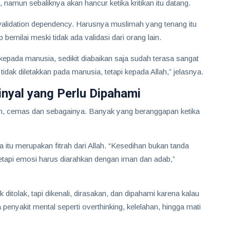
 namun sebaliknya akan hancur ketika kritikan itu datang.
l validation dependency. Harusnya muslimah yang tenang itu
 bernilai meski tidak ada validasi dari orang lain.
kepada manusia, sedikit diabaikan saja sudah terasa sangat
dak diletakkan pada manusia, tetapi kepada Allah,” jelasnya.
inyal yang Perlu Dipahami
rah, cemas dan sebagainya. Banyak yang beranggapan ketika
itu merupakan fitrah dari Allah. “Kesedihan bukan tanda
tetapi emosi harus diarahkan dengan iman dan adab,”
ditolak, tapi dikenali, dirasakan, dan dipahami karena kalau
enyakit mental seperti overthinking, kelelahan, hingga mati