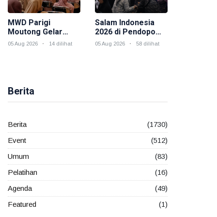
MWD Parigi
Salam Indonesia
Moutong Gelar
2026 di Pendopo
Hybrid Salam
Odah Etam,
05 Aug 2026
14 dilihat
05 Aug 2026
58 dilihat
Indonesia, Perkuat
Muslimah Wahdah
Peran Muslimah
Kukar Hadirkan
Membangun
Dakwah,
Ketahanan
Kesehatan, dan
Keluarga
Kepedulian Sosial
Berita
Berita
(1730)
Event
(512)
Umum
(83)
Pelatihan
(16)
Agenda
(49)
Featured
(1)