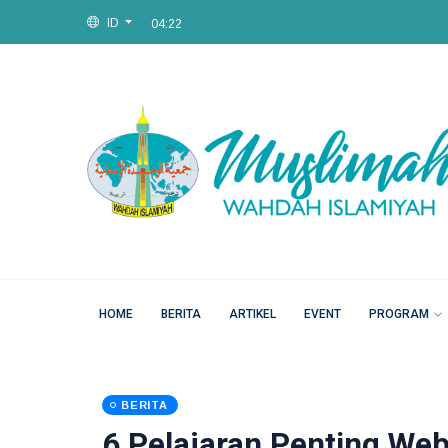
ID
04:22
04:22
HOME
BERITA
ARTIKEL
EVENT
PROGRAM
BERITA
6 Pelajaran Penting We