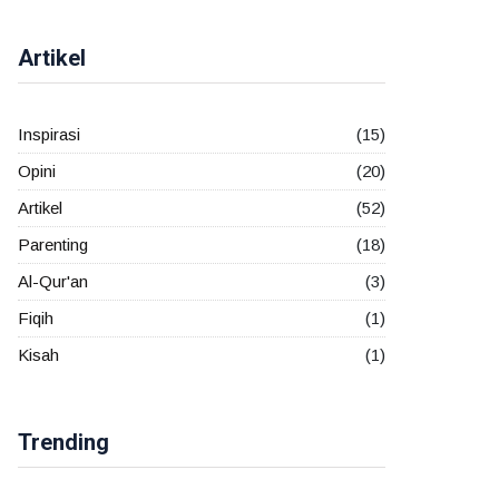
Artikel
Inspirasi
(15)
Opini
(20)
Artikel
(52)
Parenting
(18)
Al-Qur'an
(3)
Fiqih
(1)
Kisah
(1)
Trending