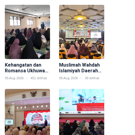
Kehangatan dan
Muslimah Wahdah
Romansa Ukhuwah
Islamiyah Daerah
Muslimah dalam
Morowali Gelar
05 Aug 2026
451 dilihat
05 Aug 2026
39 dilihat
Rangkaian Salam
Event Akbar "Salam
Indonesia
Indonesia" Sebagai
Rangkaian
Muktamar V