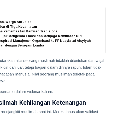
ah, Warga Antusias
bar di Tiga Kecamatan
as Pemanfaatan Ramuan Tradisional
 Bijak Mengelola Emosi dan Menjaga Kemuliaan Diri
spirasi Manajemen Organisasi ke PP Nasyiatul Aisyiyah
kan dengan Beragam Lomba
tarakan nilai seorang muslimah tidaklah ditentukan dari wajah
iri dari luar, tetapi bagian dalam dirinya rapuh. Islam tidak
hadapan manusia. Nilai seorang muslimah terletak pada
nya.
emateri dalam webinar kali ini.
uslimah Kehilangan Ketenangan
 menjangkiti muslimah saat ini. Mereka haus akan validasi