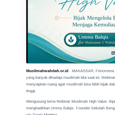
Muslimahwahdah.or.id
- MAKASSAR, Fenomena krisi
yang banyak dihadapi muslimah kita saat ini. Webina
menyiapkan ruang agar muslimah bisa lebih bijak d
tinggi.
Mengusung tema Webinar Muslimah High Value: Bijak 
menghadirkan Ummu Balqis Founder Sekolah Bengkel D
via Zoom Meeting.