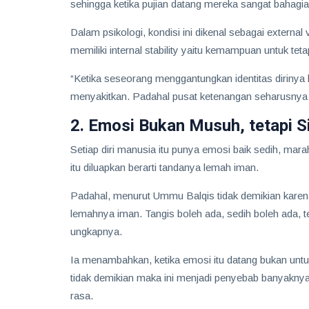
sehingga ketika pujian datang mereka sangat bahagia,
Dalam psikologi, kondisi ini dikenal sebagai externa
memiliki internal stability yaitu kemampuan untuk tetap
“Ketika seseorang menggantungkan identitas dirinya 
menyakitkan. Padahal pusat ketenangan seharusnya ti
2. Emosi Bukan Musuh, tetapi S
Setiap diri manusia itu punya emosi baik sedih, ma
itu diluapkan berarti tandanya lemah iman.
Padahal, menurut Ummu Balqis tidak demikian karena 
lemahnya iman. Tangis boleh ada, sedih boleh ada, 
ungkapnya.
Ia menambahkan, ketika emosi itu datang bukan untuk 
tidak demikian maka ini menjadi penyebab banyaknya p
rasa.