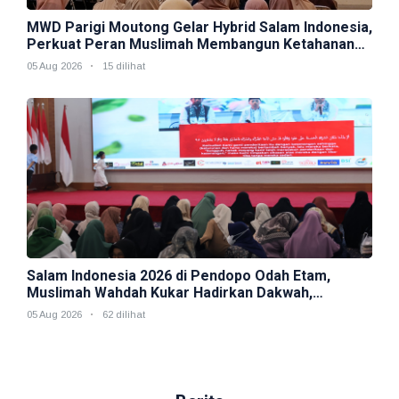
MWD Parigi Moutong Gelar Hybrid Salam Indonesia,
Perkuat Peran Muslimah Membangun Ketahanan
Keluarga
05 Aug 2026
15 dilihat
Salam Indonesia 2026 di Pendopo Odah Etam,
Muslimah Wahdah Kukar Hadirkan Dakwah,
Kesehatan, dan Kepedulian Sosial
05 Aug 2026
62 dilihat