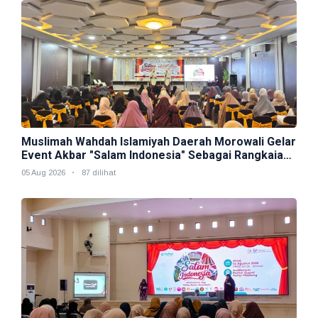
Muslimah Wahdah Islamiyah Daerah Morowali Gelar
Event Akbar "Salam Indonesia" Sebagai Rangkaian
Muktamar V
05 Aug 2026
87 dilihat