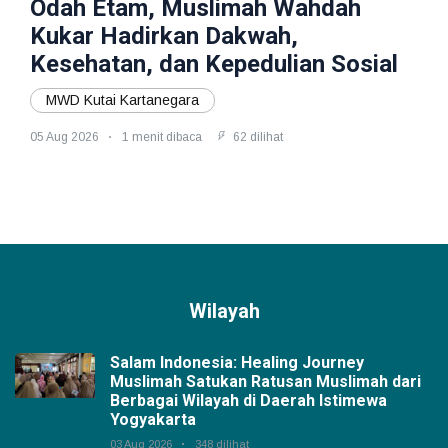
Odah Etam, Muslimah Wahdah
Kukar Hadirkan Dakwah,
Kesehatan, dan Kepedulian Sosial
MWD Kutai Kartanegara
05 Aug 2026
1 menit dibaca
62 dilihat
Wilayah
Salam Indonesia: Healing Journey
Muslimah Satukan Ratusan Muslimah dari
Berbagai Wilayah di Daerah Istimewa
Yogyakarta
03 Aug 2026
348 dilihat