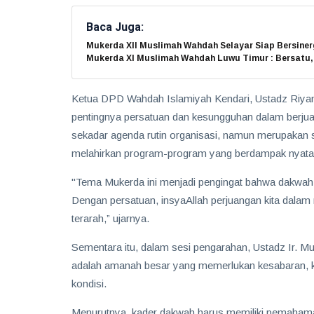
Baca Juga:
Mukerda XII Muslimah Wahdah Selayar Siap Bersine
Mukerda XI Muslimah Wahdah Luwu Timur : Bersatu,
Ketua DPD Wahdah Islamiyah Kendari, Ustadz Riya
pentingnya persatuan dan kesungguhan dalam berju
sekadar agenda rutin organisasi, namun merupakan 
melahirkan program-program yang berdampak nyata
"Tema Mukerda ini menjadi pengingat bahwa dakwa
Dengan persatuan, insyaAllah perjuangan kita dalam
terarah,” ujarnya.
Sementara itu, dalam sesi pengarahan, Ustadz Ir
adalah amanah besar yang memerlukan kesabaran, ke
kondisi.
Menurutnya, kader dakwah harus memiliki pemahaman