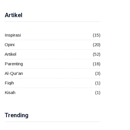
Artikel
Inspirasi
(15)
Opini
(20)
Artikel
(52)
Parenting
(18)
Al-Qur'an
(3)
Fiqih
(1)
Kisah
(1)
Trending