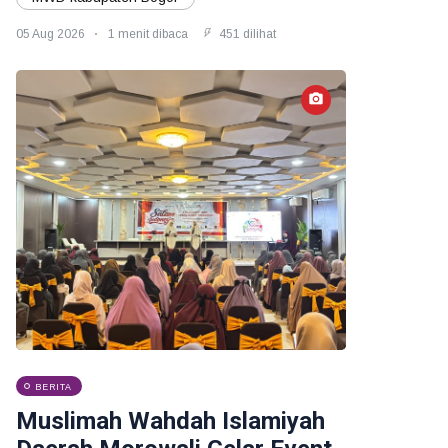
05 Aug 2026
1 menit dibaca
451 dilihat
BERITA
Muslimah Wahdah Islamiyah