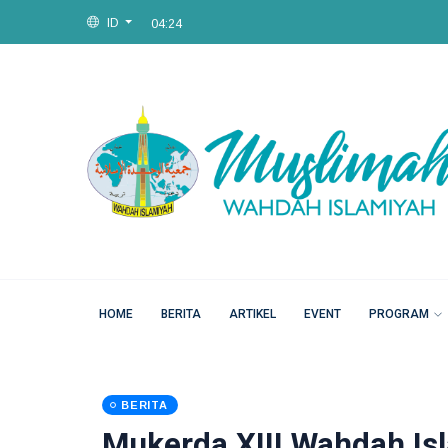
04:24
ID
Fri, 07 Aug 2026
04:24
HOME
BERITA
ARTIKEL
EVENT
PROGRAM
BERITA
Mukerda XIII Wahdah Is