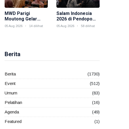
MWD Parigi
Salam Indonesia
Moutong Gelar
2026 di Pendopo
Hybrid Salam
Odah Etam,
05 Aug 2026
14 dilihat
05 Aug 2026
58 dilihat
Indonesia, Perkuat
Muslimah Wahdah
Peran Muslimah
Kukar Hadirkan
Membangun
Dakwah,
Ketahanan
Kesehatan, dan
Keluarga
Kepedulian Sosial
Berita
Berita
(1730)
Event
(512)
Umum
(83)
Pelatihan
(16)
Agenda
(49)
Featured
(1)