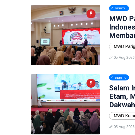
BERITA
MWD Par
Indones
Memban
MWD Parig
05 Aug 2026
BERITA
Salam I
Etam, 
Dakwah,
MWD Kutai
05 Aug 2026