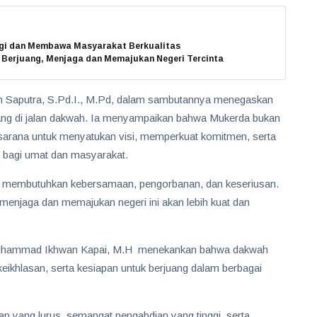
rgi dan Membawa Masyarakat Berkualitas
 Berjuang, Menjaga dan Memajukan Negeri Tercinta
n Saputra, S.Pd.I., M.Pd, dalam sambutannya menegaskan
ang di jalan dakwah. Ia menyampaikan bahwa Mukerda bukan
sarana untuk menyatukan visi, memperkuat komitmen, serta
 bagi umat dan masyarakat.
h membutuhkan kebersamaan, pengorbanan, dan keseriusan.
 menjaga dan memajukan negeri ini akan lebih kuat dan
. Muhammad Ikhwan Kapai, M.H menekankan bahwa dakwah
ikhlasan, serta kesiapan untuk berjuang dalam berbagai
 yang lurus, semangat pengabdian yang tinggi, serta