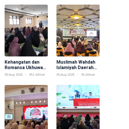
Kehangatan dan
Muslimah Wahdah
Romansa Ukhuwah
Islamiyah Daerah
Muslimah dalam
Morowali Gelar
05 Aug 2026
451 dilihat
05 Aug 2026
39 dilihat
Rangkaian Salam
Event Akbar "Salam
Indonesia
Indonesia" Sebagai
Rangkaian
Muktamar V