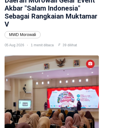
Daerah Morowali Gelar Event
Akbar "Salam Indonesia"
Sebagai Rangkaian Muktamar
V
MWD Morowali
05 Aug 2026
1 menit dibaca
39 dilihat