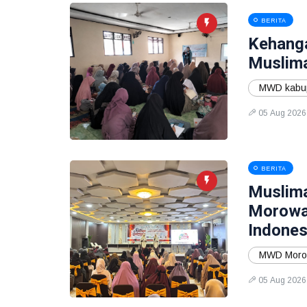
BERITA
Kehang
Muslima
MWD kabup
05 Aug 2026
BERITA
Muslima
Morowal
Indones
MWD Moro
05 Aug 2026